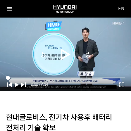
EN
HYUNDAI
영문
MOTOR
전체
사이트
메뉴
GROUP
이동
Current
0:00
/
Duration
0:34
Time
현대글로비스, 전기차 사용후 배터리
전처리 기술 확보