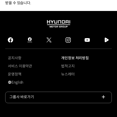
받을 수 있습니다.
HYUNDAI
MOTOR
GROUP
facebook
hmg
twitter
instagram
youtube
naver
journal
tv
facebook
공지사항
개인정보 처리방침
서비스 이용약관
법적고지
운영정책
뉴스레터
English
영문 사이트로 이동
그룹사 바로가기
목록
열기