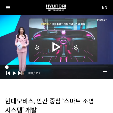
EN
HYUNDAI
영문
MOTOR
전체
사이트
메뉴
GROUP
이동
Current
0:00
/
Duration
1:05
Time
현대모비스, 인간 중심 ‘스마트 조명
시스템’ 개발