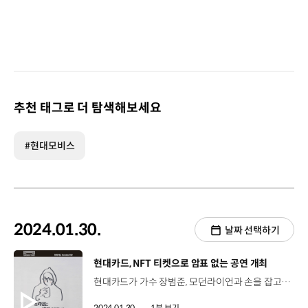
추천 태그로 더 탐색해보세요
#현대모비스
2024.01.30.
날짜 선택하기
[동영상]
현대카드, NFT 티켓으로 암표 없는 공연 개최
현대카드가 가수 장범준, 모던라이언과 손을 잡고 암표를 원천 차단하기 위해 ‘NFT 티켓’을 활용한 공연을 선보일 예정입니다. NFT 티켓에는 블록체인 기술이 적용돼 티켓을 구매한 본인만 공연을 관람할 수 있으며 양도는 물론 암표 거래 역시 불가능하고 입장권 부정 판매에 자주 쓰이는 매크로 프로그램도 사용할 수 없습니다. 현대카드는 다음 달 7일부터 서울 한남동 현대카드 언더스테이지에서 열리는 ‘현대카드 Curated 92 장범준 : 소리없는 비가 내린다’ 공연에서 NFT 티켓을 발행하고 건강한 공연 문화를 만들어 나갈 예정입니다.
2024.01.30.
1분 보기