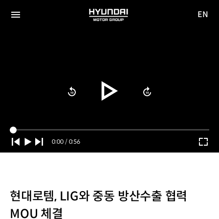
EN
HYUNDAI
영문
MOTOR
전체
사이트
메뉴
GROUP
이동
Current
0:00
/
Duration
0:56
Time
현대로템, LIG와 중동 방산수출 협력
MOU 체결