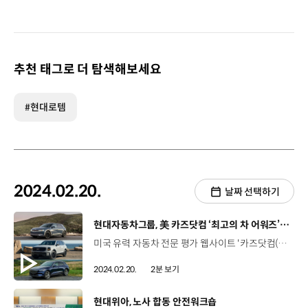
추천 태그로 더 탐색해보세요
#현대로템
2024.02.20.
날짜 선택하기
[동영상]
현대자동차그룹, 美 카즈닷컴 ‘최고의 차 어워즈’ 3개 부문 석권
미국 유력 자동차 전문 평가 웹사이트 '카즈닷컴(cars.com)'이 발표한 '2024 최고의 차 어워즈'에서 현대차 아이오닉 5, 제네시스 GV70 전동화 모델, 기아 텔루라이드 등 3개 차종이 수상했습니다. 2024 최고의 차 어워즈는 카즈닷컴의 에디터들이 새로 출시된 2024년형 차량의 품질과 혁신성, 가치 등을 평가해 총 6개 부문 수상작을 결정하는데요. 현대차그룹은 이 가운데 3개 부문에 선정돼 뛰어난 상품 경쟁력을 인정받았습니다. 지난해에 이어 2년 연속 ‘최고의 전기차’로 선정된 아이오닉 5는 빠른 충전과 다양하고 편리한 기술 사양, 혁신적인 디자인이 균형을 이루는 전기차라는 수식어로 좋은 평가를 받았습니다. GV70 전동화 모델은 우아한 외관과 잘 정돈된 실내, 인상적인 주행 성능을 갖춘 전기차로 인정받아 ‘최고의 고급차’ 부문을 수상했으며 이로써 제네시스는 지난해 G90에 이어 2년 연속 수상에 성공했습니다. 텔루라이드는 2022년에 이어 또 한 번 ‘최고의 가족용 차’로 선정됐는데요. 지난해 카니발까지 3년 연속 수상을 기록하며 기아는 여유로운 공간과 탑승객을 배려하는 다양한 편의사양을 갖춘 가족용 차 제조사로서 입지를 강화했습니다. 앞으로도 현대차그룹은 높은 품질과 안전성으로 고객에게 감동을 드릴 수 있는 제품을 제공하기 위해 최선을 다할 계획입니다.
2024.02.20.
2분 보기
[동영상]
현대위아, 노사 합동 안전워크숍