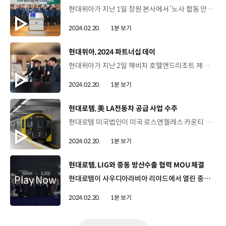
현대위아가 지난 1일 창원 본사에서 ‘노사 합동 안전워크숍’을 열고 노사공동 안전선언문을 발표했습니다. 안전선언문에는 안전 문화 정착을 위한 노사 간 상호 협력, 회사의 안전관리 지원, 노동조합의 안전 강화 활동 참여와 추진 등의 내용을 담았으며 이러한 노사 협력을 통해 현대위아는 사업장 내 안전 강화 활동을 확대한다는 계획입니다. 현대위아는 안전한 사업장을 조성하기 위해 ‘10대 필수 안전수칙’을 제정하고 지난해 9월부터는 ‘온라인 안전신문고’도 운영해 임직원들이 안전 문제를 발견했을 때 즉시 제보하고, 해결할 수 있도록 하고 있습니다. 현대위아는 모든 임직원이 더욱 건강하고 안전하게 근무할 수 있도록 노사가 함께 안전 의식 확산에 힘쓸 예정입니다.
2024.02.20.
1분 보기
[동영상]
현대위아, 2024 파트너십 데이
현대위아가 지난 2일 해비치 호텔앤드리조트 제주에서 ‘2024 파트너십 데이’를 개최했습니다. 파트너십 데이는 현대위아가 주요 협력사 120곳과 함께 경영 비전을 공유하고 성장 방안을 나누는 자리로, 현대위아는 이날 행사에서 미래 모빌리티 시대 공동 대응을 위해 협력사 지원을 더욱 강화할 것을 약속했는데요. 먼저, 금융기관 예치금을 기반으로 협력사의 대출금액을 낮은 이자로 지원하는 동반성장펀드를 확대 운영하고 협력사가 새로운 판로를 개척할 수 있도록 각종 해외 전시회 참가비와 체류비도 지원해 동반성장을 이어나갈 예정입니다.
2024.02.20.
1분 보기
[동영상]
현대로템, 美 LA전동차 공급 사업 수주
현대로템 미국법인이 미국 로스앤젤레스 카운티 교통국(LACMTA)에서 발주한 약 8,688억 원 규모의 LA 메트로 전동차 공급 사업 수주에 성공했습니다. 이 사업은 지난 1993년부터 운용 중인 현지 노후 전동차를 대체하고 2028년에 개최될 LA 올림픽과 패럴림픽에서 급증할 이동 수요에 대응하기 위해 착수됐는데요. 현대로템은 차량 제작 기술과 실적, 납기 준수 등의 사업 이행 능력을 인정받아 수주를 이뤘습니다. 현대로템은 다수의 미국 현지 사업을 수행하며 쌓은 경험과 역량을 바탕으로 현지 시민들과 관광객들이 모두 만족할 수 있는 전동차를 납품하기 위해 최선을 다할 계획입니다.
2024.02.20.
1분 보기
[동영상]
현대로템, LIG와 중동 방산수출 협력 MOU 체결
현대로템이 사우디아라비아 리야드에서 열린 중동 최대 규모의 방산전시회 ‘WDS 2024’에서 LIG넥스원과 ‘중동지역 방산수출 협력을 위한 협약’을 체결했습니다. 이번 협약은 최근 중동 지역에서 무기체계 현대화 사업에 대한 수요가 높아지면서 K-방산의 수출경쟁력 강화가 필요하다는 공감대를 기반으로 마련됐는데요. 현대로템과 LIG넥스원은 이번 협약을 통해 중동 수출 사업 진행 시 관련 자료와 정보를 공유하고 상호 지원하게 됩니다. 양사는 현대로템이 개발한 무인체계 플랫폼에 LIG넥스원의 유도무기체계와 대(對)드론 통합 방어체계를 탑재한 계열화 모델을 선보이며 넓은 플랫폼 확장성을 보여주고 있는데요. 앞으로 무인체계 외에도 다양한 협력 가능성을 열어두고 글로벌 시장 경쟁력을 강화해 나갈 예정입니다.
2024.02.20.
1분 보기