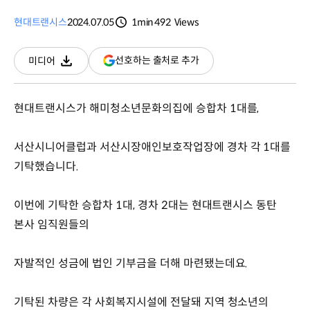
현대트랜시스
2024.07.05
1min
492
Views
분량
조회수
(새
선호하는 출처로 추가
미디어
다운로드
창
열림)
현대트랜시스가 해미청소년문화의집에 승합차 1대를,
서산시니어클럽과 서산시장애인보호작업장에 경차 각 1대를
기탁했습니다.
이번에 기탁한 승합차 1대, 경차 2대는 현대트랜시스 동탄
본사 임직원들의
자발적인 성금에 법인 기부금을 더해 마련됐는데요.
기탁된 차량은 각 사회복지시설에 전달돼 지역 청소년의