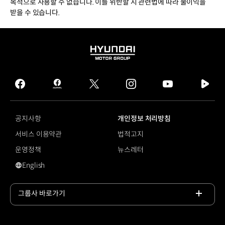
목적으로 사용할 수 없습니다. 이를 위반할 시 관련법에 따라 불이익을
받을 수 있습니다.
HYUNDAI
MOTOR
GROUP
facebook
hmg
twitter
instagram
youtube
naver
journal
tv
facebook
공지사항
개인정보 처리방침
서비스 이용약관
법적고지
운영정책
뉴스레터
English
영문 사이트로 이동
그룹사 바로가기
목록
열기