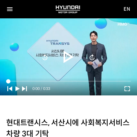
EN
HYUNDAI
영문
MOTOR
전체
사이트
메뉴
GROUP
이동
Current
0:00
/
Duration
0:33
Time
현대트랜시스, 서산시에 사회복지서비스
차량 3대 기탁