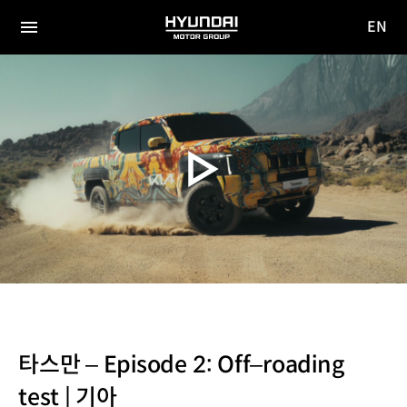
EN
HYUNDAI
영문
MOTOR
전체
사이트
메뉴
GROUP
이동
타스만 – Episode 2: Off–roading
test | 기아