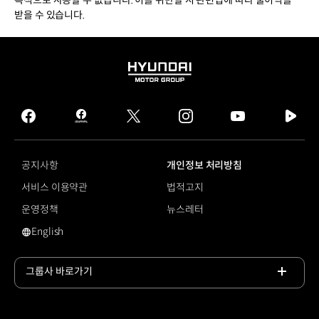
목적으로 사용할 수 없습니다. 이를 위반할 시 관련법에 따라 불이익을
받을 수 있습니다.
HYUNDAI
MOTOR
GROUP
facebook
hmg
twitter
instagram
youtube
naver
journal
tv
facebook
공지사항
개인정보 처리방침
서비스 이용약관
법적고지
운영정책
뉴스레터
English
영문 사이트로 이동
그룹사 바로가기
목록
열기