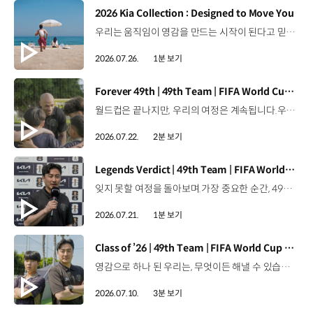
[동영상]
2026 Kia Collection : Designed to Move You
우리는 움직임이 영감을 만드는 시작이 된다고 믿습니다. 기아만의 Movement로 당신의 일상에 영감을 더해줄 2026 Kia Collection을 만나보세요. Designed to move you. Kia Collection 자세히 보기 ▶ #Kia #기아 #KiaCollection #기아컬렉션 #Designedtomoveyou #lifestyle
2026.07.26.
1분 보기
[동영상]
Forever 49th | 49th Team | FIFA World Cup 2026™
월드컵은 끝나지만, 우리의 여정은 계속됩니다.우리는 영원한 49번째 팀입니다. 자세히 보기 ▶ #Kia #InspirationConnectsUsAll #49thTeam #OMBC #FIFAWorldCup2026 유튜브 쇼츠 보기 >
2026.07.22.
2분 보기
[동영상]
Legends Verdict | 49th Team | FIFA World Cup 2026™
잊지 못할 여정을 돌아보며.가장 중요한 순간, 49번째 팀이 공을 건네며 완벽하게 임무를 해낸 그 순간을 함께 돌아봅니다. 자세히 보기 ▶ #Kia #InspirationConnectsUsAll #49thTeam #OMBC #FIFAWorldCup2026 유튜브 쇼츠 보기 >
2026.07.21.
1분 보기
[동영상]
Class of ’26 | 49th Team | FIFA World Cup 2026™
영감으로 하나 된 우리는, 무엇이든 해낼 수 있습니다.세계 곳곳에서 모인 2026년의 주인공들이 FIFA 월드컵™ 오피셜 매치볼 캐리어로 꿈의 무대에 섰습니다. 자세히 보기 ▶ #Kia #InspirationConnectsUsAll #49thTeam #OMBC #FIFAWorldCup2026 유튜브 쇼츠 보기 >
2026.07.10.
3분 보기