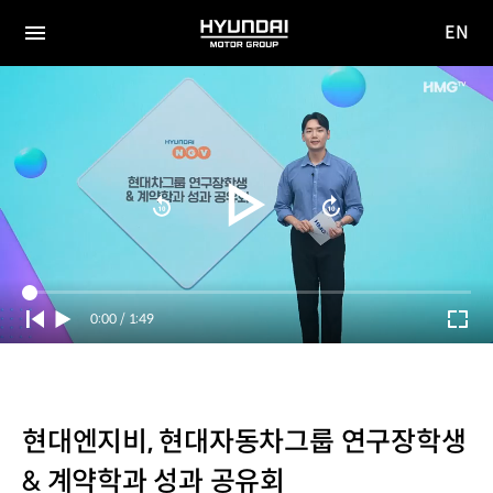
EN
HYUNDAI
영문
MOTOR
전체
사이트
메뉴
GROUP
이동
Current
0:00
/
Duration
1:49
Time
현대엔지비, 현대자동차그룹 연구장학생
& 계약학과 성과 공유회