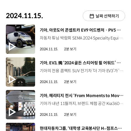
2024.11.15.
날짜 선택하기
[동영상]
기아, 아웃도어 콘셉트카 EV9 어드벤처 · PV5 위켄더 공개
자동차 튜닝 박람회 SEMA 2024 Specialty Equipment Market Association 미국 라스베이거스 컨벤션 센터 11월 5일~11월 8일 (현지시간) 매년 약 14만 명 이상의 관람객이 방문하는 자동차 튜닝·부품 박람회 기아 미국 디자인 센터에서 제작한 콘셉트카 2대 공개 아웃도어 활동에 최적화된 전동화 SUV 및 PBV 콘셉트카 EV9 어드벤처(ADVNTR) 강인한 오프로드 주행성능과 독특한 개성을 겸비한 모험적인 전동화 SUV 콘셉트카 7.62cm 기존 EV9 대비 3인치 높은 전고 험로 주행에 최적화된 견고한 휠 탑재 PV5 위켄더(WKNDR) 폭넓은 실용성과 공간 효율 높인 PBV 모듈형 인테리어 적용해 차량의 공간과 기능 극대화 캠핑에 특화된 조리공간 제공 태양광 패널 수력 터빈 휠을 장착해 차량 배터리 충전 가능 이 외에도 다양한 아웃도어 라이프 스타일 제품 선보여 plug and play ‘플러그 앤 플레이’ 솔루션 확장형 레일 시스템 활용해 캠핑 장비 수납 기아, “활동적이고 모험을 추구하는 고객들을 충족시킬 것”
2024.11.15.
2분 보기
[동영상]
기아, EV3, 獨 ‘2024 골든 스티어링 휠 어워드’ 수상
기아의 전용 콤팩트 SUV 전기차 ‘더 기아 EV3’가 ‘2024 골든 스티어링 휠 어워드’에서 ‘4만 유로 미만 최고의 차’로 선정됐습니다. 골든 스티어링 휠 어워드는 1976년부터 독일 자동차 전문지 ‘아우토빌트’와 주간지 ‘빌트 암 존탁’이 공동 주관하는 상으로 그 해의 최고 신차를 평가/선정하는 유럽 최고 권위의 자동차 상 중 하나인데요, EV3는 유럽 WLTP 기준 605km의 충분한 1회 충전주행거리와 넉넉한 공간성, 차급 이상의 다양한 편의사양에서 높은 평가를 받으며 ‘4만 유로 미만 최고의 차’에 올랐습니다. 이번 수상은 독일에서 EV3의 본격적인 출고가 이뤄지지 않은 상황에서 이룬 것이라 그 의미가 더 큰데요, EV3는 유럽에서 연 6만 대 수준의 판매를 목표로 하고 있으며, 이 달부터 26개국, 500여 명에 이르는 기자단을 대상으로 대규모 시승회를 진행하는 등 공격적인 마케팅과 함께 유럽 시장에 본격 판매를 시작했습니다.
2024.11.15.
2분 보기
[동영상]
기아, 헤리티지 전시 ‘From Moments to Movement’ 개최
기아가 내년 11월까지, 브랜드 체험 공간 Kia360에서 헤리티지 전시 ‘From Moments to Movement’를 진행합니다. 지난 7일부터 진행되고 있는 이번 전시는 과거와 현재, 그리고 미래를 잇는 기아의 움직임을 미디어아트 등 다채로운 콘텐츠로 꾸민 기아의 두 번째 헤리티지 전시인데요, 전시관에 들어가면 기아의 지난 80년 역사와 헤리티지 DNA를 다각도로 경험할 수 있는 영상 전시물이 관객을 맞이합니다. 반대쪽에는 이번 전시의 핵심 상징물인 ‘Moments Archive’ 오브제를 만나볼 수 있는데요. 관객은 ‘Moments Archive’의 순차적으로 변하는 화면들을 따라 걸으며, 기아의 80년 여정 속 수많은 순간들을 구성하는 역대 CI, 차량 앰블럼, 차량, 광고 등을 한눈에 살펴볼 수 있습니다. 아카이브 영상을 따라 나오면 Bold, Enriching, Progressive 등 기아의 헤리티지 DNA가 담긴 차량들을 실제로 볼 수 있으며, 각 키워드를 대표하는 과거와 현재의 차량들을 전시함으로써 더 나은 미래를 향한 기아의 움직임을 담아냈습니다. 기아는 앞으로도 헤리티지 방향성을 기반으로 콘텐츠를 확대해 고객과 지속적으로 소통해 나갈 예정입니다.
2024.11.15.
2분 보기
[동영상]
현대자동차그룹, ‘대학생 교육봉사단 H–점프스쿨’ 11기 수료식 개최