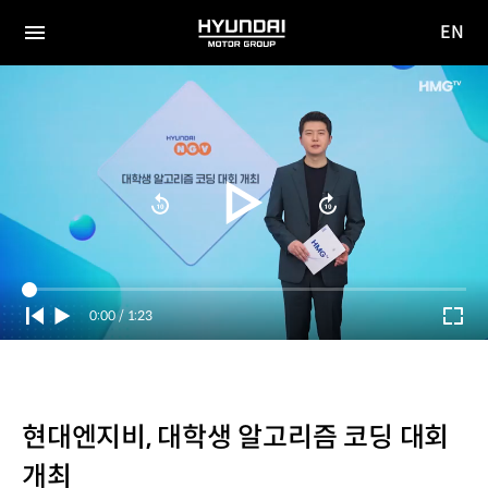
EN
HYUNDAI
영문
MOTOR
전체
사이트
메뉴
GROUP
이동
Current
0:00
/
Duration
1:23
Time
현대엔지비, 대학생 알고리즘 코딩 대회
개최