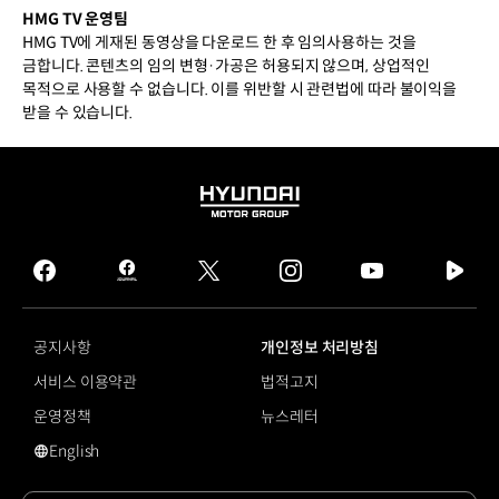
HMG TV 운영팀
HMG TV에 게재된 동영상을 다운로드 한 후 임의사용하는 것을
금합니다. 콘텐츠의 임의 변형·가공은 허용되지 않으며, 상업적인
목적으로 사용할 수 없습니다. 이를 위반할 시 관련법에 따라 불이익을
받을 수 있습니다.
HYUNDAI
MOTOR
GROUP
facebook
hmg
twitter
instagram
youtube
naver
journal
tv
facebook
공지사항
개인정보 처리방침
서비스 이용약관
법적고지
운영정책
뉴스레터
English
영문 사이트로 이동