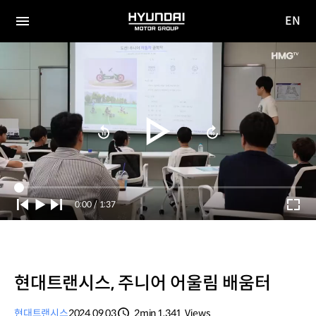
EN
HYUNDAI
영문
MOTOR
전체
사이트
메뉴
GROUP
이동
Current
0:00
/
Duration
1:37
Time
현대트랜시스, 주니어 어울림 배움터
현대트랜시스
2024.09.03
2min
1,341
Views