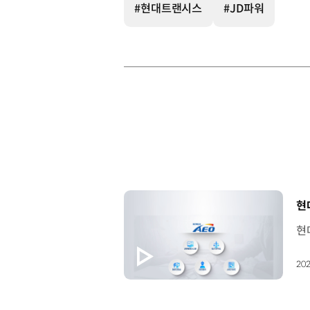
#현대트랜시스
#JD파워
[
현
202