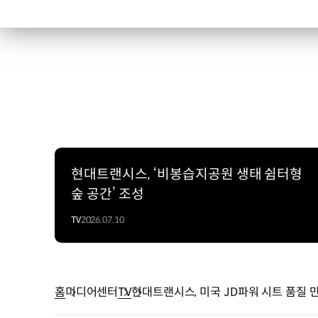
현대트랜시스, ‘비봉습지공원 생태 쉼터형
숲 공간’ 조성
TV
2026.07.10
홈
미디어센터
TV
현대트랜시스, 미국 JD파워 시트 품질 