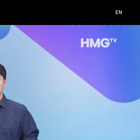
EN
영문
사이트로
이동