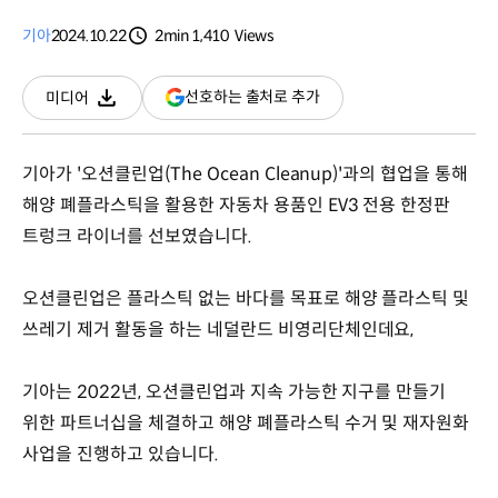
기아
2024.10.22
2min
1,410
Views
분량
조회수
(새
선호하는 출처로 추가
미디어
다운로드
창
열림)
기아가 '오션클린업(The Ocean Cleanup)'과의 협업을 통해
해양 폐플라스틱을 활용한 자동차 용품인 EV3 전용 한정판
트렁크 라이너를 선보였습니다.
오션클린업은 플라스틱 없는 바다를 목표로 해양 플라스틱 및
쓰레기 제거 활동을 하는 네덜란드 비영리단체인데요,
기아는 2022년, 오션클린업과 지속 가능한 지구를 만들기
위한 파트너십을 체결하고 해양 폐플라스틱 수거 및 재자원화
사업을 진행하고 있습니다.