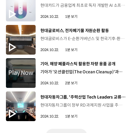
현대카드가 금융업계 최초로 독자 개발한 AI 소프트웨어인 유니버스(UNIVERSE)를 일본 빅3 신용카드사 SMCC에 수출하는 계약을 체결했습니다. 유니버스는 현대카드가 자체 개발한 데이터 사이언스 기반 고객 초개인화 AI 플랫폼인데요, '태그'를 통해 개인의 행동과 성향, 상태를 예측해 고객을 직접 타기팅 할 수 있고, 업종 상관없이 비즈니스 전 영역에 적용 가능한 것이 특징입니다. 현대카드의 이번 수출은 대한민국 금융사 중 첫 번째 '업의 전환' 사례가 됐다는 점에서 의미가 깊은데요, 이로써 현대카드는 독자 기술로 AI 소프트웨어를 개발하고 수출까지 한 대한민국 최초의 금융사로 입지를 확고히 하게 됐습니다.
2024.10.22.
1분 보기
[동영상]
현대글로비스, 전자폐기물 자원순환 활동
현대글로비스가 E-순환거버넌스 및 한국기후∙환경네트워크와 ‘E-Waste Zero, 탄소중립 및 환경경영 실천을 위한 업무협약(MOU)’을 체결했습니다. E-순환거버넌스는 국내 유일의 폐전기·전자제품 재활용공제조합인데요, 협약에 따라 현대글로비스는 E-순환거버넌스가 추진하는 '모두비움, ESG나눔' 자원순환 활동에 적극 참여하게 됩니다. 현대글로비스는 지난달 ‘자원순환의 날’ 캠페인을 전개하며 사업장과 임직원들의 가정에서 발생한 폐전자제품 총 200대 이상을 수집했는데요, 해당 제품들은 E-순환거버넌스에서 무상으로 수거하고, 품목별로 적정 처리공정을 거쳐 철, 구리, 알루미늄 등으로 분리해 재자원화 될 예정입니다.
2024.10.22.
1분 보기
[동영상]
기아, 해양 폐플라스틱 활용한 차량 용품 공개
기아가 '오션클린업(The Ocean Cleanup)'과의 협업을 통해 해양 폐플라스틱을 활용한 자동차 용품인 EV3 전용 한정판 트렁크 라이너를 선보였습니다. 오션클린업은 플라스틱 없는 바다를 목표로 해양 플라스틱 및 쓰레기 제거 활동을 하는 네덜란드 비영리단체인데요, 기아는 2022년, 오션클린업과 지속 가능한 지구를 만들기 위한 파트너십을 체결하고 해양 폐플라스틱 수거 및 재자원화 사업을 진행하고 있습니다. 이번에 공개한 EV3 전용 한정판 트렁크 라이너는 세계 최초로 태평양 거대 쓰레기 지대에서 수거한 후 추출한 해양 폐플라스틱으로 만든 차량 용품인데요, 재활용 해양 폐플라스틱 40%를 사용했으며, 기존 트렁크 라이너만큼 우수한 내구성과 품질을 자랑합니다. 한편, 기아는 향후 2030년까지 완성차의 재활용 플라스틱 사용률을 끌어올릴 계획이며 이외에도 차량 폐기 시 기후 영향을 최소화하기 위한 '재활용 선순환 체계'를 구축하고 활성화해 환경 보호에 한층 더 기여할 수 있도록 노력할 계획입니다.
2024.10.22.
2분 보기
[동영상]
현대자동차그룹, '주력산업 Tech Leaders 교류회' 개최
현대자동차그룹이 정부 RD 과제지원 사업을 주관하는 한국산업기술기획평가원과 ‘주력산업 Tech Leaders 교류회’를 개최했습니다. 지난 16일, 대한상공회의소에서 열린 이번 교류회에서 한국산업기술기획평가원은 정부 RD 과제 지원 프로세스와 미래자동차, 기계장비로봇, 방산 분야의 초격차 기술 및 내년도 정부의 RD 투자 방향 설명을 진행했습니다. 현대자동차그룹은 그룹사별 RD 방향과 국내 기술 경쟁력 강화를 위한 정부 RD 과제 지원 필요성 등에 대해 의견을 공유했는데요, 이번 교류회를 시작으로 현대자동차그룹은 지속적인 협업을 통해 국내 기술력 강화와 생태계 육성에 기여할 예정입니다.
2024.10.22.
1분 보기