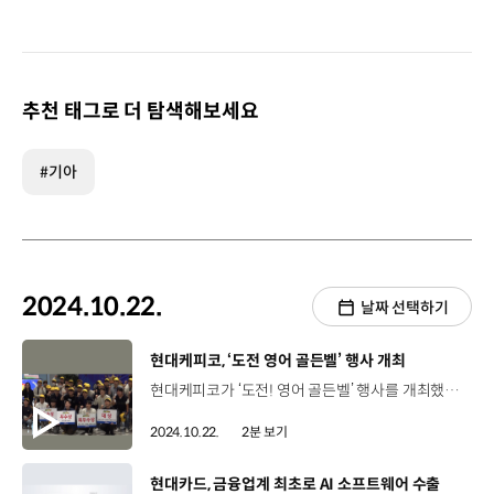
추천 태그로 더 탐색해보세요
#기아
2024.10.22.
날짜 선택하기
[동영상]
현대케피코, ‘도전 영어 골든벨’ 행사 개최
현대케피코가 ‘도전! 영어 골든벨’ 행사를 개최했습니다. 도전! 영어 골든벨은 지난해 자체 개발한 현대케피코 특화 어학 교재를 기반으로 출제된 영어 퀴즈를 풀며 최고수를 가리는 자리인데요, 참가자들의 치열한 경쟁 끝에 최종 골든벨을 울린 영예의 주인공이 탄생했습니다. 신동선 책임매니저/ 현대케피코 ICT정보화팀쟁쟁한 경쟁자분들을 제치고 우승을 하게 됐는데 실력이라기 보다 운이 좋았던 것 같습니다 앞으로도 영어 공부 열심히 하고 이렇게 좋은 행사 마련해주신 회사에 다시 한번 감사 말씀드립니다. 한편 참가자들은 퀴즈 뿐만 아니라 장기자랑과 축하공연 등 다양한 콘텐츠들을 즐기며 순위와 관계없이 한 마음으로 즐거운 추억을 남겼습니다. 현대케피코는 임직원의 글로벌 역량을 향상시키기 위해 사내 원포인트 클래스, 튜터링, 영어집중과정 등 다양한 프로그램을 운영 중인데요 앞으로도 임직원에게 실질적 도움이 되는 어학 프로그램 확대에 더욱 힘쓸 예정입니다.
2024.10.22.
2분 보기
[동영상]
현대카드, 금융업계 최초로 AI 소프트웨어 수출