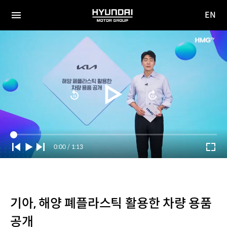
EN
HYUNDAI
영문
MOTOR
전체
사이트
메뉴
GROUP
이동
Current
0:00
/
Duration
1:13
Time
기아, 해양 폐플라스틱 활용한 차량 용품
공개