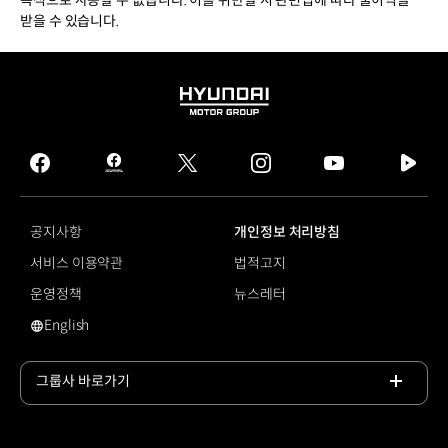
목적으로 사용할 수 없습니다. 이를 위반할 시 관련법에 따라 불이익을
받을 수 있습니다.
HYUNDAI
MOTOR
GROUP
facebook
hmg
twitter
instagram
youtube
naver
journal
tv
facebook
공지사항
개인정보 처리방침
서비스 이용약관
법적고지
운영정책
뉴스레터
English
영문 사이트로 이동
그룹사 바로가기
목록
열기