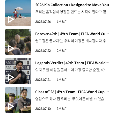
[동영상]
2026 Kia Collection : Designed to Move You
우리는 움직임이 영감을 만드는 시작이 된다고 믿습니다. 기아만의 Movement로 당신의 일상에 영감을 더해줄 2026 Kia Collection을 만나보세요. Designed to move you. Kia Collection 자세히 보기 ▶ #Kia #기아 #KiaCollection #기아컬렉션 #Designedtomoveyou #lifestyle
2026.07.26.
1분 보기
[동영상]
Forever 49th | 49th Team | FIFA World Cup 2026™
월드컵은 끝나지만, 우리의 여정은 계속됩니다.우리는 영원한 49번째 팀입니다. 자세히 보기 ▶ #Kia #InspirationConnectsUsAll #49thTeam #OMBC #FIFAWorldCup2026 유튜브 쇼츠 보기 >
2026.07.22.
2분 보기
[동영상]
Legends Verdict | 49th Team | FIFA World Cup 2026™
잊지 못할 여정을 돌아보며.가장 중요한 순간, 49번째 팀이 공을 건네며 완벽하게 임무를 해낸 그 순간을 함께 돌아봅니다. 자세히 보기 ▶ #Kia #InspirationConnectsUsAll #49thTeam #OMBC #FIFAWorldCup2026 유튜브 쇼츠 보기 >
2026.07.21.
1분 보기
[동영상]
Class of ’26 | 49th Team | FIFA World Cup 2026™
영감으로 하나 된 우리는, 무엇이든 해낼 수 있습니다.세계 곳곳에서 모인 2026년의 주인공들이 FIFA 월드컵™ 오피셜 매치볼 캐리어로 꿈의 무대에 섰습니다. 자세히 보기 ▶ #Kia #InspirationConnectsUsAll #49thTeam #OMBC #FIFAWorldCup2026 유튜브 쇼츠 보기 >
2026.07.10.
3분 보기