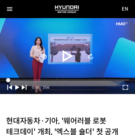
EN
HYUNDAI
영문
MOTOR
전체
사이트
메뉴
GROUP
이동
Current
0:00
/
Duration
3:06
Time
현대자동차·기아, '웨어러블 로봇
테크데이' 개최, '엑스블 숄더' 첫 공개