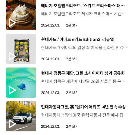
[동영상]
해비치 호텔앤드리조트, ‘스위트 크리스마스 패키지’ 출시
해비치 호텔앤드리조트 제주가 크리스마스 시즌을 맞아 ‘스위트 크리스마스 패키지’를 출시했습니다. 스위트 크리스마스 패키지는 프랑스 명품 초콜릿 브랜드 발로나와 협업해 특별 제작한 크리스마스 케이크 ‘렛 잇 스노우(Let It Snow)’가 제공되고, 아늑한 휴식을 위한 호텔 수페리어 객실 또는 리조트 주니어 스위트 객실 1박과 온수풀 수영장 이용이 포함돼 바다 경관을 바라보며 물놀이를 즐길 수 있습니다. 이번 패키지는 오는 6일부터 25일까지 이용할 수 있는데요 12월 24일과 25일에는 준비한 선물을 맡겨두면 산타 복장을 한 직원이 객실로 직접 배달해 주는 서비스를 제공합니다. 이와 함께 해비치 호텔앤드리조트는 크리스마스 케이크 2종을 선보이고 이번 달 한 달간 판매할 예정인데요. 스위트 크리스마스 패키지에 포함된 케이크 '렛 잇 스노우' 와 통나무 모양의 프랑스 전통 크리스마스 케이크 '뷔슈 드 노엘'은 해비치 호텔앤드리조트 제주와 롤링힐스 호텔에서구매할 수 있습니다.
2024.12.03.
2분 보기
[동영상]
현대카드, ‘이마트 e카드 Edition3’ 리뉴얼
현대카드가 이마트의 일상 속 혜택을 강화한 PLCC, '이마트 e카드 Plus' 와 '이마트 e카드 Basic' 2종을 공개했습니다. '이마트 e카드'는 지난 2015년 현대카드와 이마트가 선보인 대한민국 유통사 최초 PLCC로, 지금까지 100만장 넘게 발급되는 등 수많은 고객들에게 꾸준히 사랑 받아 왔는데요. 새롭게 선보인 상품은 가족 단위 소비가 많은 이마트 단골 회원에게 최적화된 혜택으로 구성됐습니다. 직접 마트에서 장을 보는 것은 물론 병원, 학원 등 가족 중심의 소비가 늘어난 3040 트렌드를 반영해, 온라인몰, 병원·약국, 학원 등 일상 업종에서 신세계포인트를 적립할 수 있도록 한 것이 특징입니다. 플레이트 디자인은 이마트의 주요 상품과 CI를 결합해 표현한 4종으로 출시됐는데요, 현대카드가 이마트와 함께 진행하는 연말 이벤트 등 자세한 내용은 현대카드 앱이나 홈페이지에서 확인할 수 있습니다.
2024.12.03.
2분 보기
[동영상]
현대차 정몽구 재단, 그린 소사이어티 성과 공유회
현대차 정몽구 재단이 지난달 26일 서울 명동 온드림 소사이어티에서 ‘그린 소사이어티’ 첫 성과 공유회를 가졌습니다. 그린 소사이어티는 전 지구적 기후변화에 대응하고자 기후테크 분야 기업가형 연구자를 육성하고 창업 등 사업화 도전을 지원하는 현대차 정몽구 재단의 사회혁신 프로젝트인데요. 성과 공유회에는 현대차 정몽구 재단 관계자와 기후위기 대응 및 기후테크 인재 육성에 앞장서는 각 분야 전문가들이 참석했습니다. 이날 행사는 그린 소사이어티 3년 간의 육성 기간 중 첫 해를 마무리하는 시간이었는데요, People to Lab, Lab to Society를 주제로 그린 소사이어티 9개 연구팀이, 각 팀의 기술 개발과 성과, 향후 계획 발표 등을 진행했습니다. 현대차 정몽구 재단은 앞으로도 ‘그린 소사이어티’를 통해 연구자들이 사업화 단계로 도약하고, 글로벌 기후 기술 시장에서 주도적인 역할을 할 수 있도록 꾸준한 지원을 이어갈 계획입니다.
2024.12.03.
2분 보기
[동영상]
현대자동차그룹, 英 ‘탑기어 어워즈’ 4년 연속 수상
현대자동차그룹이 영국 유력 자동차 전문 매체 탑기어(Top Gear)가 주관하는 ‘2024 탑기어 어워즈’에서 현대자동차 싼타페가 ‘올해의 SUV’, 기아 EV3가 ‘올해의 크로스오버’로 각각 선정되며 4년 연속 수상의 영예를 안았습니다. 탑기어는 싼타페가 차별화된 박스형 디자인과 동급 최고의 실내 공간, 첨단 주행보조 시스템 등 다양한 안전, 편의 사양이 탑재돼 운전자에게 편안한 주행 경험을 제공한다고 평가했는데요, 뿐만 아니라, 도심과 야외 활동 모두에 어울리는 다재다능한 차량이라며 극찬했습니다. 기아 EV3는 치열한 전기차 시장에서 기술력을 인정받아 ‘올해의 크로스오버’로 선정됐는데요, 기아 전기차 중 가장 긴 1회 충전 주행거리와 혁신적인 디자인, 넉넉한 실내 공간 등이 높은 평가를 받았습니다. 현대자동차그룹은 이번 수상을 통해 글로벌 시장에서 기술력과 디자인 경쟁력을 다시 한번 입증했으며, 앞으로도 고객 삶의 질을 향상시키는 혁신적인 제품 개발에 매진해나갈 계획입니다.
2024.12.03.
2분 보기