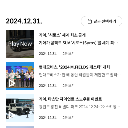
2024.12.31.
날짜 선택하기
[동영상]
기아, ‘시로스’ 세계 최초 공개
기아가 콤팩트 SUV ‘시로스(Syros)’를 세계 최초로 공개했습니다. 시로스는 다양한 첨단 사양과 스마트 커넥티비티 시스템을 비롯해 혁신적인 디자인과 기술이 적용된 도심형 콤팩트 SUV로 인도에서 처음으로 공개됐는데요. 전면 스타맵 시그니처 LED 라이팅과 디지털 타이거 페이스(Tiger Face)를 통해 대담하고 강인한 존재감을 드러내며 외장 디자인을 완성했습니다. 시로스는 뒷좌석에 슬라이딩 및 리클라이닝 시트를 적용해 차급 최고 수준의 이동 경험을 선사할 뿐만 아니라 , 12.3인치 HD 디스플레이 클러스터, 5인치 공조 시스템, 12.3인치 인포테인먼트 시스템 등을 통해 주행에 필요한 각종 정보를 효과적으로 전달하는데요. 또한, 기아 커넥트 2.0을 탑재해 SOS 긴급지원, 실시간 차량 진단, 도난 차량 추적 기능 등을 제공하고, 전방 충돌방지 보조와 스마트 크루즈 컨트롤 등 다양한 첨단 운전자 보조 시스템을 탑재해 다양한 위험 상황에서 운전자를 보조할 수 있게 했습니다. 시로스는 1.5 가솔린 터보와 디젤 엔진 등 2가지 라인업으로 운영되는데요, 기아는 내년에 인도에서 시로스의 판매를 시작하며, 아태, 중남미, 아중동 지역으로 판매 시장을 넓혀나갈 계획입니다.
2024.12.31.
2분 보기
[동영상]
현대모비스, '2024 M.FIELDS 페스타' 개최
현대모비스가 한 해 동안 직원들이 제안한 모빌리티 기술 분야 아이디어를 총 결산하는‘2024 엠필즈 페스타’를 개최했습니다. 올해로 5회째를 맞은 엠필즈 페스타에서는 780여개의 아이디어 가운데 총 6개 아이디어가 본선 무대에 올랐는데요. 엠필즈 페스타는 직원들의 아이디어 제안 내용을 총 결산하는 행사인 만큼 직원들이 직접 수상작을 선정했습니다. 먼저 본선 무대에 오른 우수 아이디어에 대한 개별 발표 후 임직원 300명으로 구성된 심사위원단이 현장 투표를 통해 최우수 아이디어를 결정했는데요, ‘전자식 브레이크 구조 개선’과 ‘증강현실 HUD 실감성 향상 기술’ 등 2건이 최우수작으로 선정됐습니다. 박근모 연구원 / 현대모비스 CBS/EPB시스템팀 (최우수상)좋은 선배를 만나서 인사이트 넘치는 환경에서 일하다 보니 최우수상으로 선정될 수 있는 원동력이 되지 않았나라고 생각합니다. 김은혜 연구원 / 현대모비스 HUD SW팀 (최우수상) 초기 아이디어는 굉장히 부실했고 스스로도 고민을 많이 했던 아이디어들인데 팀원들께서 항상 ‘할 수 있다’, ‘괜찮은 아이디어다’ 믿어주셨던 게 너무나도 큰 힘이 됐던 것 같습니다. 이번에 발굴된 우수 아이디어들은 경제성과 상품화 가능성 등을 추가로 검토한 뒤 기술 추진 과제로 구체화될 예정입니다.
2024.12.31.
2분 보기
[동영상]
기아, 타스만 자이언트 스노우볼 이벤트
강원도 홍천 비발디 파크 2024.12.24~29 스키장에 나타난 ‘Giant Snowball’?! 기아 최초 정통 픽업 ‘타스만’의 출시를 앞두고 열린 이색 전시 이벤트 차가운 설원 위에서 만난 타스만 타스만 X-Pro 모델 도슨트와 함께하는 타스만 실차 관람 탑승 체험 픽업 디자인의 새로운 접근 간결하면서도 강인한 외장 디자인 세련되고 기능적인 실내 디자인 컬링, 링 던지기 게임, 스탬프 투어 등 직접 참여하고 즐기며 기대감 UP! HEAD, IMI COFFEE, Hanmam Kardon 등 다양한 브랜드와 컬래버레이션 계약금 지원 쿠폰 제공 등 ‘얼리 체크인’ 이벤트 실시 2025년 1월 10일(금)~12일(일), 3일간 무주 덕유산 리조트에서 2차 전시 예정 “2025년 국내 출시를 앞둔 타스만의 멋진 겨울 예고편”
2024.12.31.
2분 보기