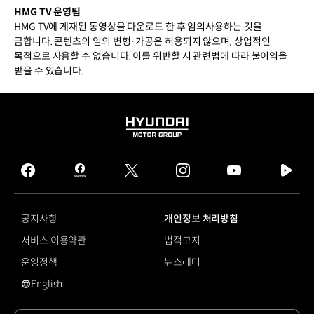
HMG TV 운영팀
HMG TV에 게재된 동영상을 다운로드 한 후 임의사용하는 것을
금합니다. 콘텐츠의 임의 변형·가공은 허용되지 않으며, 상업적인
목적으로 사용할 수 없습니다. 이를 위반할 시 관련법에 따라 불이익을
받을 수 있습니다.
HYUNDAI
MOTOR
GROUP
facebook
hmg
twitter
instagram
youtube
naver
journal
tv
facebook
공지사항
개인정보 처리방침
서비스 이용약관
법적고지
운영정책
뉴스레터
English
영문 사이트로 이동