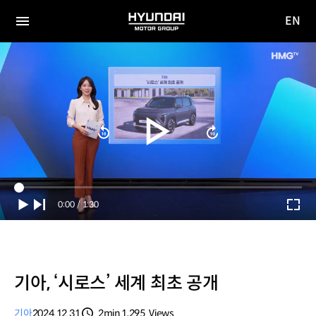
EN
HYUNDAI
영문
MOTOR
전체
사이트
메뉴
GROUP
이동
Current
0:00
/
Duration
1:30
Time
기아, ‘시로스’ 세계 최초 공개
기아
2024.12.31
2min
1,295
Views