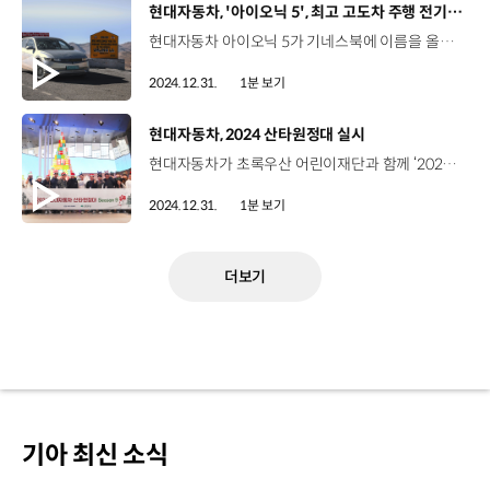
[동영상]
현대자동차, '아이오닉 5', 최고 고도차 주행 전기차 부문 기네스북 올라
현대자동차 아이오닉 5가 기네스북에 이름을 올리며 전기차 부문에 새로운 역사를 썼습니다. 아이오닉 5는 세계에서 가장 높은 주행도로로 알려진 인도 북부 '움링 라'에서부터 인도에서 가장 낮은 고도인 '쿠타나드'까지 총 5,802m의 고도차 주행을 문제없이 주파하며 기네스북 ‘최고 고도차 주행 전기차 부문’에 등재됐습니다. 특히 드넓은 인도 대륙을 북에서 남까지 종단하는 과정에서 히말라야 산지의 영하 기온과 좁고 가파른 산길, 해안지대의 습한 기후까지 가혹한 주행환경을 문제없이 극복해내며 현대자동차의 기술력을 다시 한번 입증했습니다.
2024.12.31.
1분 보기
[동영상]
현대자동차, 2024 산타원정대 실시
현대자동차가 초록우산 어린이재단과 함께 ‘2024 산타원정대’를 진행했습니다. 2016년부터 시작돼 올해로 9회째를 맞는 산타원정대는 현대자동차 국내사업본부의 대표 연말 사회공헌활동인데요, 어린이와 청소년들이 즐거운 연말을 보낼 수 있도록 54개 시설, 총 1,741명에게 선물과 체험활동을 지원했습니다. 특히 올해는 사전에 미리 파악한 소원 선물 전달과 함께 소형가전과 생활용품 등으로 구성된 자립키트 지원, 모빌리티 체험 프로그램 운영, 아이오닉 V2L 크리스마스 트리 만들기 등을 진행하며 따뜻한 시간을 가졌습니다.
2024.12.31.
1분 보기
더보기
기아 최신 소식