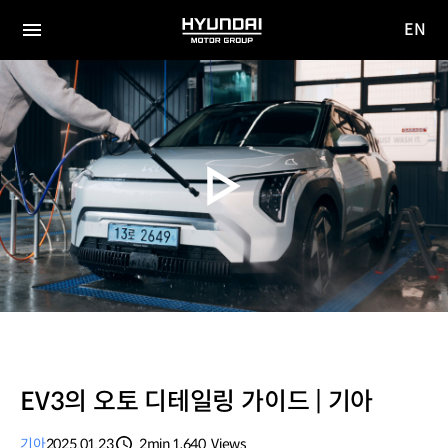
EN
HYUNDAI
영문
MOTOR
전체
사이트
메뉴
GROUP
이동
EV3의 오토 디테일링 가이드 | 기아
기아
2025.01.23
2min
1,640
Views