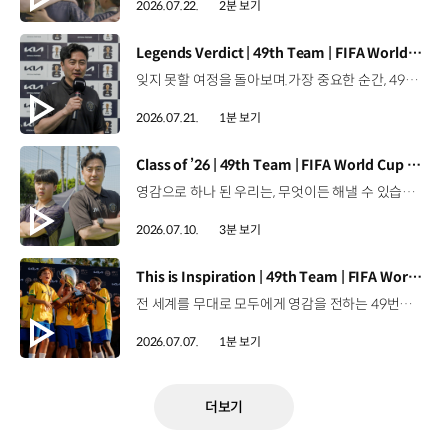
2026.07.22.
2분 보기
[동영상]
Legends Verdict | 49th Team | FIFA World Cup 2026™
잊지 못할 여정을 돌아보며.가장 중요한 순간, 49번째 팀이 공을 건네며 완벽하게 임무를 해낸 그 순간을 함께 돌아봅니다. 자세히 보기 ▶ #Kia #InspirationConnectsUsAll #49thTeam #OMBC #FIFAWorldCup2026 유튜브 쇼츠 보기 >
2026.07.21.
1분 보기
[동영상]
Class of ’26 | 49th Team | FIFA World Cup 2026™
영감으로 하나 된 우리는, 무엇이든 해낼 수 있습니다.세계 곳곳에서 모인 2026년의 주인공들이 FIFA 월드컵™ 오피셜 매치볼 캐리어로 꿈의 무대에 섰습니다. 자세히 보기 ▶ #Kia #InspirationConnectsUsAll #49thTeam #OMBC #FIFAWorldCup2026 유튜브 쇼츠 보기 >
2026.07.10.
3분 보기
[동영상]
This is Inspiration | 49th Team | FIFA World Cup 2026™
전 세계를 무대로 모두에게 영감을 전하는 49번째 팀.FIFA 월드컵 2026™을 향한 여정 속, 이제 사람들의 시선은 이 어린 스타들에게 향합니다. 자세히 보기 ▶ #Kia #InspirationConnectsUsAll #49thTeam #OMBC #FIFAWorldCup2026 유튜브 쇼츠 보기 >
2026.07.07.
1분 보기
더보기