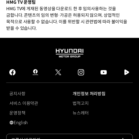
HMG TV 운영팀
HMG TV에 게재된 동영상을 다운로드 한 후 임의사용하는 것을
금합니다. 콘텐츠의 임의 변형·가공은 허용되지 않으며, 상업적인
목적으로 사용할 수 없습니다. 이를 위반할 시 관련법에 따라 불이익을
받을 수 있습니다.
HYUNDAI
MOTOR
GROUP
facebook
hmg
twitter
instagram
youtube
naver
journal
tv
facebook
공지사항
개인정보 처리방침
서비스 이용약관
법적고지
운영정책
뉴스레터
English
영문 사이트로 이동