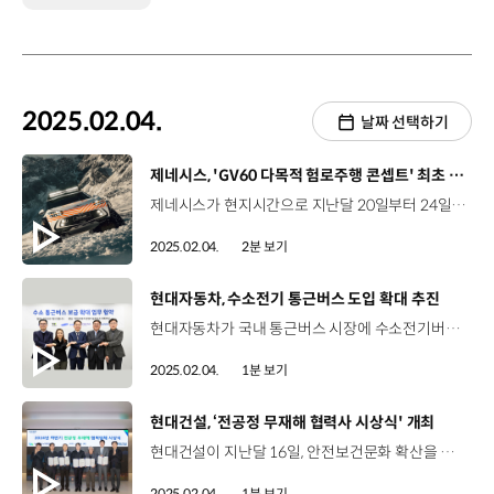
2025.02.04.
날짜 선택하기
[동영상]
제네시스, 'GV60 다목적 험로주행 콘셉트' 최초 공개
제네시스가 현지시간으로 지난달 20일부터 24일까지 다보스포럼이 개최된 스위스 아메론 호텔에서 ‘GV60 다목적 험로주행 콘셉트’를 글로벌 최초로 공개했습니다. ‘GV60 다목적 험로주행 콘셉트’는 험난한 지형과 악천후 상황에서도 안전하게 정찰 및 구조지원 업무를 수행할 수 있도록 제작된 모델인데요. 이번 콘셉트는 전기차인 GV60 양산 모델을 기반으로 개발된 만큼 소음이 적고 친환경적이며, 고성능 전기 모터를 활용해 뛰어난 오프로드 성능을 갖췄습니다. 또한, V2L 시스템을 활용해 차량에 장착된 구조 장비에도 전력을 활용할 수 있다는 장점이 있는데요. 특히 눈길에서도 주행이 가능한 무한궤도형 바퀴를 장착해 다양한 험로에서도 운행이 가능하며 탑승자 고정을 위한 스포츠 시트, 긴급 통신 시스템, 의료 용품 등이 탑재돼 극한 상황에서도 탑승자의 안전과 임무 수행을 위한 기능성을 최우선으로 고려해 설계됐습니다. 한편, 제네시스는 지난 2023년부터 다보스포럼 행사에서 ‘제네시스 X 콘셉트’와 ‘X 스노우 스피디움 콘셉트’ 등 다양한 콘셉트 차량을 전시해왔습니다.
2025.02.04.
2분 보기
[동영상]
현대자동차, 수소전기 통근버스 도입 확대 추진
현대자동차가 국내 통근버스 시장에 수소전기버스 도입 확대를 추진하고 수소 모빌리티 생태계 확산에 나섭니다. 현대자동차는 지난달 22일, 현대자동차 환경기술연구소에서 환경부, 원더모빌리티, 효성하이드로젠, 삼성물산(에버랜드)과 수소전기 통근버스 도입 확대를 위한 업무협약을 체결했습니다. 이에 따라 국내 최대 통근버스 사업자인 '원더모빌리티'는 2030년까지 총 2천 대의 유니버스 수소전기버스를 도입할 예정입니다. 또한, 현대자동차는 효성하이드로젠, 삼성물산(에버랜드)과 함께 각 사가 운영 중인 통근버스 내 수소전기버스 비중을 확대하기로 했습니다. 현대자동차는 앞으로도 더욱 다양한 분야에서 수소전기버스의 도입 확대를 지속적으로 추진해 나갈 계획입니다.
2025.02.04.
1분 보기
[동영상]
현대건설, ‘전공정 무재해 협력사 시상식' 개최
현대건설이 지난달 16일, 안전보건문화 확산을 위해 ‘2024년 하반기 전공정 무재해 협력업체 시상식’을 개최했습니다. 올해로 5회째를 맞은 ‘현대건설 안전관리 우수 협력사 포상제도’는 중소협력사를 대상으로 안전관리 인센티브를 지원해 건설근로자의 안전·보건 관리 의식 제고는 물론 현장 안전사고를 예방하고 중대재해를 근절하기 위해 마련됐는데요. 2024년 하반기 우수 현장을 대상으로 한 이번 시상식에서는 총 22개 협력사에 1억 7천여만 원의 상금과 감사장이 전달됐습니다. 포상제도가 도입된 이후 무재해를 달성한 중소 협력사는 총 178개 사로, 누적 상금은 총 14억 3천만 원에 달합니다.
2025.02.04.
1분 보기