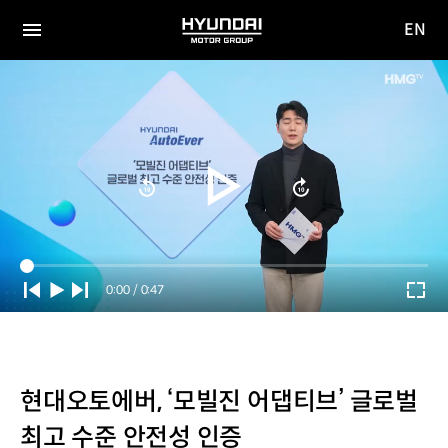
EN
HYUNDAI
영문
MOTOR
전체
사이트
메뉴
GROUP
이동
Current
0:00
/
Duration
0:47
Time
현대오토에버, ‘모빌진 어댑티브’ 글로벌
최고 수준 안전성 인증