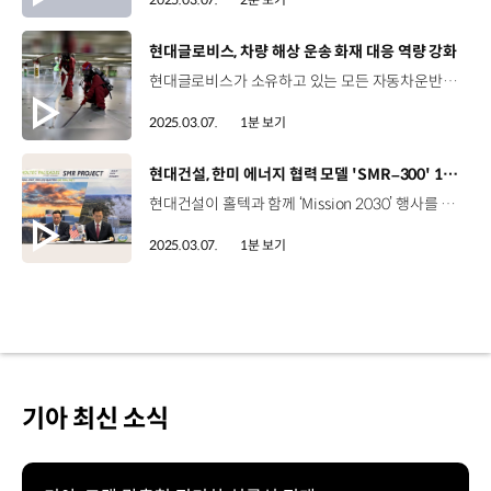
[동영상]
현대글로비스, 차량 해상 운송 화재 대응 역량 강화
현대글로비스가 소유하고 있는 모든 자동차운반선에 ‘EV 드릴 랜스(EV-Drill Lance)’가 도입됐습니다. EV 드릴 랜스는 전기차 화재 발생 시 차체와 배터리 팩에 직접 구멍을 뚫고, 그 안으로 물을 분사해 화재를 진압하는 장비인데요. EV 드릴 랜스는 지난해 10월, ‘글로비스 시리우스’ 선박에 처음으로 도입된 뒤, 지난해 말 총 32척의 자동차 운반선에 모두 도입이 완료됐습니다. 현대글로비스는 이외에도 열∙연기 감지기 1,000여 개를 연결한 신규 화재 관제 시스템, ‘스미그(SMIG)’를 도입하고, 불연성 재질의 천으로 구성된 ‘질식 소화 덮개’, 특수 화재진압 장비인 ‘물 분무창’ 등을 배치하는 등 화재 대응을 위해 힘쓰고 있습니다.
2025.03.07.
1분 보기
[동영상]
현대건설, 한미 에너지 협력 모델 'SMR–300' 1호기 건설 착수
현대건설이 홀텍과 함께 ‘Mission 2030’ 행사를 열고 ‘SMR-300’ 1호기의 건설 착수를 알렸습니다. 현지 시간으로 지난 25일, 미국 팰리세이즈 원자력발전단지에서 열린 이번 행사에는, 현대건설 이한우 대표이사, 홀텍 크리스 싱 회장 등 양사의 주요 경영진이 참석했는데요. 이날 홀텍과 체결한 ‘확장 협력 합의서’에는 300MW급 SMR로 원전 용량을 확대하는 개정 합의와 함께 글로벌 시장에서의 사업 협력, 공동 조직운영 등에 대한 내용이 담겼습니다. 현대건설은 지난 2021년 홀텍과의 협력 계약 체결 이후 SMR 개발, 원전 해체 사업 등 다양한 프로젝트를 함께 추진하며, 영국 원자력청이 주관하는 SMR 기술 경쟁입찰 프로그램에서 최종 후보에 오르는 등 글로벌 원전 시장에서의 입지를 공고히 하고 있습니다.
2025.03.07.
1분 보기
기아 최신 소식