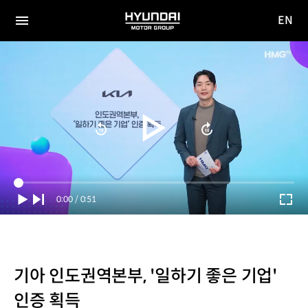
EN
HYUNDAI
영문
MOTOR
전체
사이트
메뉴
GROUP
이동
Current
0:00
/
Duration
0:51
Time
기아 인도권역본부, '일하기 좋은 기업'
인증 획득