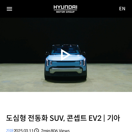
EN
HYUNDAI
영문
MOTOR
전체
사이트
메뉴
GROUP
이동
도심형 전동화 SUV, 콘셉트 EV2 | 기아
기아
2025.03.11
2min
806
Views