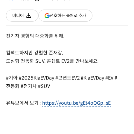
분량
조회수
(새
선호하는 출처로 추가
미디어
다운로드
창
열림)
전기차 경험의 대중화를 위해.
컴팩트하지만 강렬한 존재감,
도심형 전동화 SUV, 콘셉트 EV2를 만나보세요.
#기아 #2025KiaEVDay #콘셉트EV2 #KiaEVDay #EV #
전동화 #전기차 #SUV
유튜브에서 보기 :
https://youtu.be/gEt4oQGp_sE