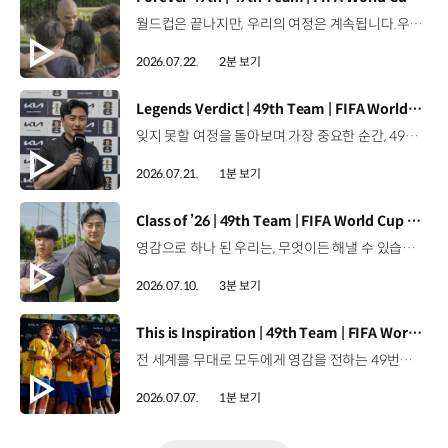
월드컵은 끝나지만, 우리의 여정은 계속됩니다.우리는 영원한 49번째 팀입니다. 자세히 보기 ▶ #Kia #InspirationConnectsUsAll #49thTeam #OMBC #FIFAWorldCup2026 유튜브 쇼츠 보기 >
2026.07.22.
2분 보기
[동영상]
Legends Verdict | 49th Team | FIFA World Cup 2026™
잊지 못할 여정을 돌아보며.가장 중요한 순간, 49번째 팀이 공을 건네며 완벽하게 임무를 해낸 그 순간을 함께 돌아봅니다. 자세히 보기 ▶ #Kia #InspirationConnectsUsAll #49thTeam #OMBC #FIFAWorldCup2026 유튜브 쇼츠 보기 >
2026.07.21.
1분 보기
[동영상]
Class of ’26 | 49th Team | FIFA World Cup 2026™
영감으로 하나 된 우리는, 무엇이든 해낼 수 있습니다.세계 곳곳에서 모인 2026년의 주인공들이 FIFA 월드컵™ 오피셜 매치볼 캐리어로 꿈의 무대에 섰습니다. 자세히 보기 ▶ #Kia #InspirationConnectsUsAll #49thTeam #OMBC #FIFAWorldCup2026 유튜브 쇼츠 보기 >
2026.07.10.
3분 보기
[동영상]
This is Inspiration | 49th Team | FIFA World Cup 2026™
전 세계를 무대로 모두에게 영감을 전하는 49번째 팀.FIFA 월드컵 2026™을 향한 여정 속, 이제 사람들의 시선은 이 어린 스타들에게 향합니다. 자세히 보기 ▶ #Kia #InspirationConnectsUsAll #49thTeam #OMBC #FIFAWorldCup2026 유튜브 쇼츠 보기 >
2026.07.07.
1분 보기