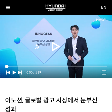
EN
HYUNDAI
영문
MOTOR
전체
사이트
메뉴
GROUP
이동
Current
0:00
/
Duration
1:39
Time
이노션, 글로벌 광고 시장에서 눈부신
성과