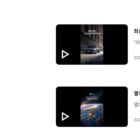
[
최
202
[
열
202