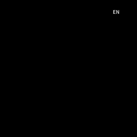
EN
영문
사이트로
이동