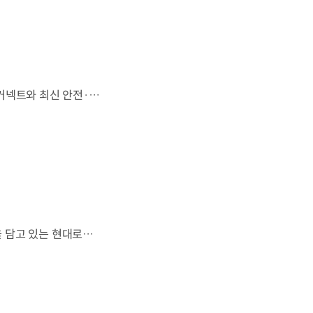
'아트 오브 스틸'로 완성한 정교한 디자인,모든 트림에 적용된 플레오스 커넥트와 최신 안전·편의 사양까지. 차급 이상의 가치를 담은디 올 뉴 아반떼가 계약을 시작했습니다. #현대자동차 #디올뉴아반떼 #아반떼 #플레오스커넥트 #GleoAI #준중형세단 #세단
열차와 방산 기술이 우주 산업과도 맞닿아 있다?항공 우주 분야에도 발을 담고 있는 현대로템 현대진행형 팟캐스트 EP.20에서 확인하세요.📻 #현대자동차그룹 #현대진행형 #모빌리티팟캐스트 #현대로템 #하늘길 #스카이모빌리티 #우주 #우주항공 #자율주행 #모빌리티