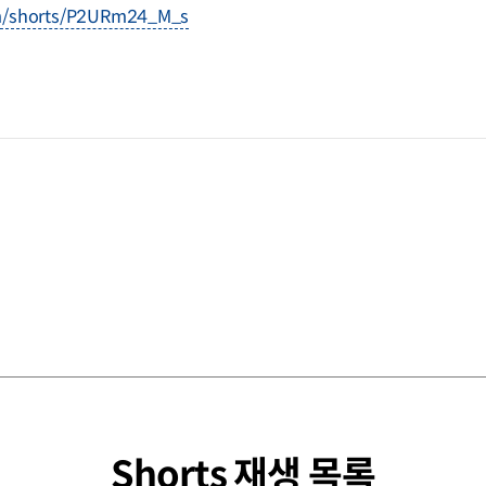
om/shorts/P2URm24_M_s
Shorts 재생 목록