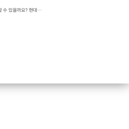
도로도 이정표도 없는 하늘.스카이 모빌리티는 어떻게 목적지까지 이동할 수 있을까요? 현대진행형 팟캐스트 EP.20에서 확인하세요.📻 #현대자동차그룹 #현대진행형 #모빌리티팟캐스트 #하늘길 #스카이모빌리티 #우주 #우주항공 #자율주행 #모빌리티