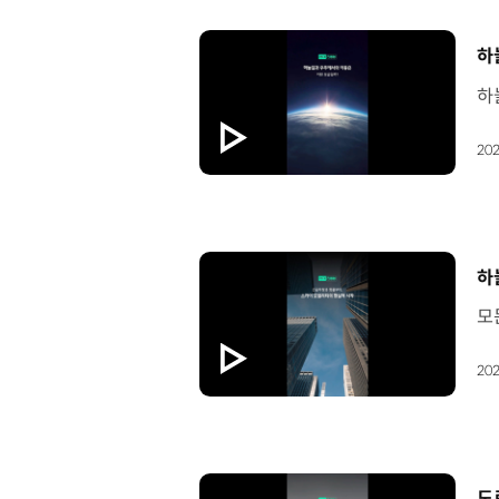
[
하
202
[
하
202
[
도