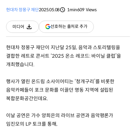
현대차 정몽구 재단
2025.05.08
1min
609
Views
분량
조회수
(새
선호하는 출처로 추가
미디어
다운로드
창
열림)
현대차 정몽구 재단이 지난달 25일, 음악과 스토리텔링을
결합한 레트로 콘서트 ‘2025 온소 레코드: 바이닐 클럽’을
개최했습니다.
행사가 열린 온드림 소사이어티는 ‘청개구리’를 비롯한
음악카페들이 포크 문화를 이끌던 명동 지역에 설립된
복합문화공간인데요.
이날 공연은 가수 양희은의 라이브 공연과 음악평론가
임진모의 LP 토크를 통해,