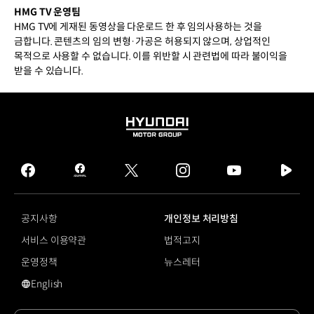
HMG TV 운영팀
HMG TV에 게재된 동영상을 다운로드 한 후 임의사용하는 것을
금합니다. 콘텐츠의 임의 변형·가공은 허용되지 않으며, 상업적인
목적으로 사용할 수 없습니다. 이를 위반할 시 관련법에 따라 불이익을
받을 수 있습니다.
HYUNDAI
MOTOR
GROUP
facebook
hmg
twitter
instagram
youtube
naver
journal
tv
facebook
공지사항
개인정보 처리방침
서비스 이용약관
법적고지
운영정책
뉴스레터
English
영문 사이트로 이동