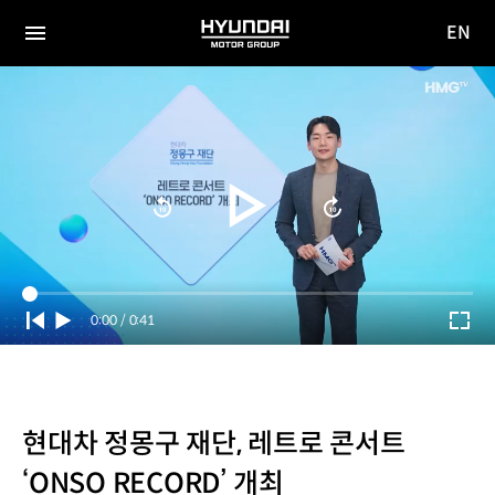
EN
HYUNDAI
영문
MOTOR
전체
사이트
메뉴
GROUP
이동
Current
0:00
/
Duration
0:41
Time
현대차 정몽구 재단, 레트로 콘서트
‘ONSO RECORD’ 개최