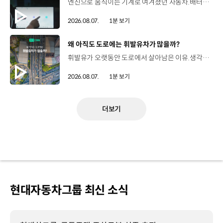
엔진으로 움직이는 기계로 여겨졌던 자동차.배터리와 소프트웨어를 통해 어떻게 바뀌고 있을까요? 현대진행형 팟캐스트 EP.21에서 확인하세요.📻 #현대자동차그룹 #현대진행형 #모빌리티팟캐스트 #SDV #전기차 #연료 #미래모빌리티 #모빌리티
2026.08.07.
1분 보기
[동영상]
왜 아직도 도로에는 휘발유차가 많을까?
휘발유가 오랫동안 도로에서 살아남은 이유.생각보다 강력한 장점이 있었습니다. 현대진행형 팟캐스트 EP.21에서 확인하세요.📻 #현대자동차그룹 #현대진행형 #모빌리티팟캐스트 #휘발유 #내연기관 #연료 #미래모빌리티 #모빌리티
2026.08.07.
1분 보기
더보기
현대자동차그룹 최신 소식