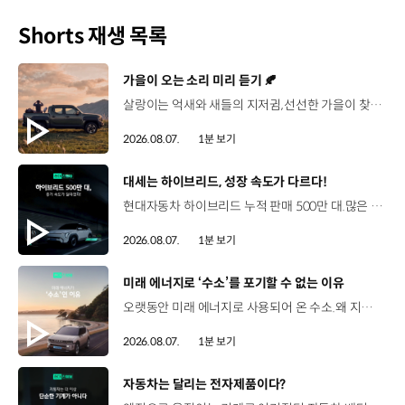
Shorts 재생 목록
[동영상]
가을이 오는 소리 미리 듣기 🍂
살랑이는 억새와 새들의 지저귐,선선한 가을이 찾아오는 소리. 더 기아 타스만과 함께 계절을 만나보세요. 🎧 *본 영상은 AI를 활용해 제작했습니다. #기아 #더기아타스만 #타스만 #가을 #입추 #Tasman #ASMR
2026.08.07.
1분 보기
[동영상]
대세는 하이브리드, 성장 속도가 다르다!
현대자동차 하이브리드 누적 판매 500만 대.많은 운전자들이 선택한 이유는 무엇일까요? 현대진행형 팟캐스트 EP.21에서 확인하세요.📻 #현대자동차그룹 #현대진행형 #모빌리티팟캐스트 #하이브리드 #연료 #미래모빌리티 #모빌리티
2026.08.07.
1분 보기
[동영상]
미래 에너지로 ‘수소’를 포기할 수 없는 이유
오랫동안 미래 에너지로 사용되어 온 수소.왜 지금까지도 중요한 선택지로 꼽힐까요? 현대진행형 팟캐스트 EP.21에서 확인하세요.📻 #현대자동차그룹 #현대진행형 #모빌리티팟캐스트 #수소전기차 #수소에너지 #연료 #미래모빌리티 #모빌리티
2026.08.07.
1분 보기
[동영상]
자동차는 달리는 전자제품이다?