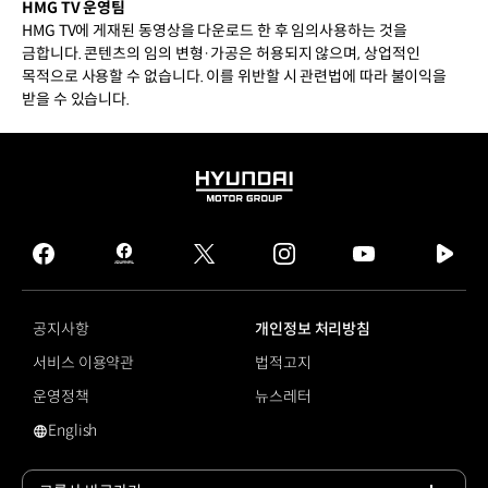
HMG TV 운영팀
HMG TV에 게재된 동영상을 다운로드 한 후 임의사용하는 것을
금합니다. 콘텐츠의 임의 변형·가공은 허용되지 않으며, 상업적인
목적으로 사용할 수 없습니다. 이를 위반할 시 관련법에 따라 불이익을
받을 수 있습니다.
HYUNDAI
MOTOR
GROUP
facebook
hmg
twitter
instagram
youtube
naver
journal
tv
facebook
공지사항
개인정보 처리방침
서비스 이용약관
법적고지
운영정책
뉴스레터
English
영문 사이트로 이동