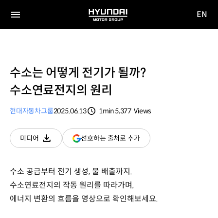
EN
HYUNDAI
영문
MOTOR
전체
사이트
메뉴
GROUP
이동
수소는 어떻게 전기가 될까?
수소연료전지의 원리
현대자동차그룹
2025.06.13
1min
5,377
Views
분량
조회수
(새
선호하는 출처로 추가
미디어
다운로드
창
열림)
수소 공급부터 전기 생성, 물 배출까지.
수소연료전지의 작동 원리를 따라가며,
에너지 변환의 흐름을 영상으로 확인해보세요.