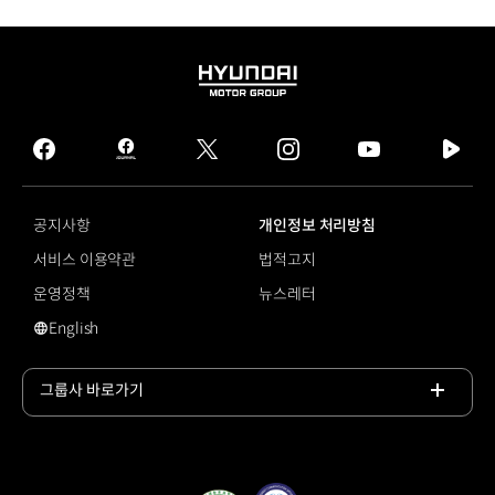
HYUNDAI
MOTOR
GROUP
facebook
hmg
twitter
instagram
youtube
naver
journal
tv
facebook
공지사항
개인정보 처리방침
서비스 이용약관
법적고지
운영정책
뉴스레터
English
영문 사이트로 이동
그룹사 바로가기
목록
열기