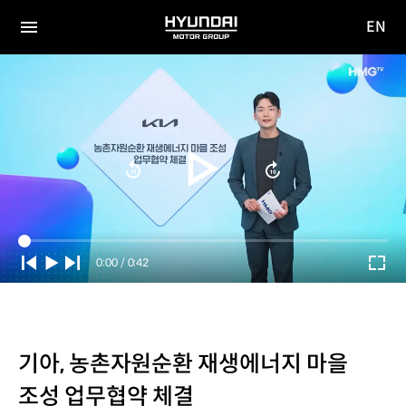
EN
HYUNDAI
영문
MOTOR
전체
사이트
메뉴
GROUP
이동
Current
0:00
/
Duration
0:42
Time
기아, 농촌자원순환 재생에너지 마을
조성 업무협약 체결