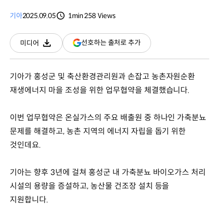
기아
2025.09.05
1min
258
Views
분량
조회수
(새
선호하는 출처로 추가
미디어
다운로드
창
열림)
기아가 홍성군 및 축산환경관리원과 손잡고 농촌자원순환
재생에너지 마을 조성을 위한 업무협약을 체결했습니다.
이번 업무협약은 온실가스의 주요 배출원 중 하나인 가축분뇨
문제를 해결하고, 농촌 지역의 에너지 자립을 돕기 위한
것인데요.
기아는 향후 3년에 걸쳐 홍성군 내 가축분뇨 바이오가스 처리
시설의 용량을 증설하고, 농산물 건조장 설치 등을
지원합니다.