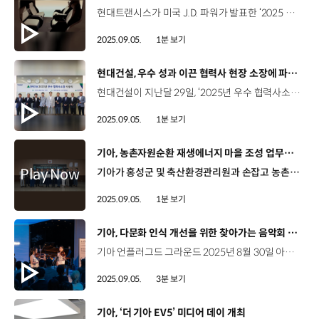
현대트랜시스가 미국 J.D. 파워가 발표한 ‘2025 시트 품질 만족도 조사’에서 2년 연속 1위를 차지했습니다. ‘2025 시트 품질 만족도 조사’는 미국에서 2025년형 차량을 90일 이상 소유한 10만여 명의 소비자를 대상으로 진행됐는데요. 현대트랜시스는 지난해에 준중형차 시트 평가 1위를 차지한데 이어, 올해는 일반 브랜드 부문 중대형차 시트 평가 1위를 차지했습니다. 또한, 준중형 SUV 부문 2위, 중대형 SUV 부문 3위 등 세단부터 SUV까지 우수한 평가를 받았는데요, 2020년부터 6년 연속 시트 품질 만족도 TOP 3를 달성한 건 현대트랜시스가 국내 기업 중 유일합니다.
2025.09.05.
1분 보기
[동영상]
현대건설, 우수 성과 이끈 협력사 현장 소장에 파격 포상
현대건설이 지난달 29일, ‘2025년 우수 협력사소장’ 시상식을 개최하고, 현장 경쟁력 강화를 위한 상생 협력의 의지를 다졌습니다. 이번 시상식은 현대건설이 올해 처음으로 도입한 ‘우수 협력사소장 포상제도’의 일환인데요. 품질관리, 안전관리, 원가관리 등의 수행역량을 종합적으로 평가해 8명의 최우수 소장을 선정하고 포상금과 상패를 수여했습니다. 앞으로도 현대건설은 시상식을 매년 정기적으로 운영하는 한편, 협력사 VE보상제도, 우수기술제안 등 동반성장을 위한 다양한 상생 협력 모델을 지속 확대할 예정입니다.
2025.09.05.
1분 보기
[동영상]
기아, 농촌자원순환 재생에너지 마을 조성 업무협약 체결
기아가 홍성군 및 축산환경관리원과 손잡고 농촌자원순환 재생에너지 마을 조성을 위한 업무협약을 체결했습니다. 이번 업무협약은 온실가스의 주요 배출원 중 하나인 가축분뇨 문제를 해결하고, 농촌 지역의 에너지 자립을 돕기 위한 것인데요. 기아는 향후 3년에 걸쳐 홍성군 내 가축분뇨 바이오가스 처리 시설의 용량을 증설하고, 농산물 건조장 설치 등을 지원합니다. 또한, 재생에너지에 기반한 마을 인프라 조성과 온실가스 감축 방법론 개발 등을 위한 협력을 지속할 예정입니다.
2025.09.05.
1분 보기
[동영상]
기아, 다문화 인식 개선을 위한 찾아가는 음악회 개최
기아 언플러그드 그라운드 2025년 8월 30일 아름다운 선율과 함께 찾아온 기아 ‘하모니움(Harmonium)’의 새 프로젝트 ‘음악으로 하나 되는 우리: 하모니움 x 런피아노’ 개최 하모니움(Harmonium) 다문화에 대한 사회적 인식을 개선하고 미래세대의 성장을 지원하는 기아의 사회공헌 사업 이덕현 상무 / 기아 지속가능경영실다양한 문화적 배경을 가지신 분들이 사회 각계에서 많은 활동을 하고 계시고 국민들이 이들에 대한 다양성, 포용성을 인정하는 것이 가장 중요하다고 생각을 하게 되었고요. 이런 것들을 널리 알리기 위해서 오늘 음악회를 준비하게 되었습니다. 세계적인 피아니스트 박종화 교수의 프로젝트 팀 ‘런피아노’와 협업 국경과 언어를 뛰어넘는 음악으로 다문화에 대한 인식 개선 및 공감대 형성 공간을 가득 채운 안토니오 비발디의 ‘사계’와 아스트로 피아졸라의 ‘부에노스 아이레스의 사계’ 같은 주제이면서도, 다른 분위기의 곡을 통해 서로를 이해하고 공감하는 시간 박종화 교수 / 프로젝트 팀 ‘런 피아노’ (두 곡은) 만든 시대와 문화적 배경이 달라서 전혀 다른 빛깔로 다가옵니다. 바로 이 차이가 이번 공연의 주제와도 맞닿아 있는 것 같습니다 클래식 연주와 함께 관객들과의 직접 소통까지! 음악으로 잇는 우리의 다양한 하모니 알리사 관람객(결혼이민자) / 독일제 생각에는 아직도 (대한민국이) '다문화' 라고 할 수는 없을 것 같습니다. 왜냐하면 많은 사람들이 아직 ‘이 사람은 외국인이다’로 보고 다른 점을 찾는 느낌이 듭니다. 앞으로는 많은 사람들이 외국인도 따뜻한 마음으로 받아들이면 좋을 것 같아요. 찾아가는 음악회 12월까지 매달 한 번씩, 전국의 새로운 장소에서 개최 예정 “다양한 문화가 공존하는 건강한 사회를 위한 아름다운 선율”
2025.09.05.
3분 보기
[동영상]
기아, ‘더 기아 EV5’ 미디어 데이 개최