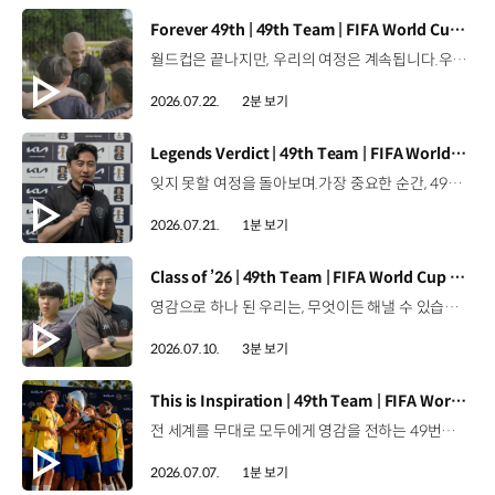
[동영상]
Forever 49th | 49th Team | FIFA World Cup 2026™
월드컵은 끝나지만, 우리의 여정은 계속됩니다.우리는 영원한 49번째 팀입니다. 자세히 보기 ▶ #Kia #InspirationConnectsUsAll #49thTeam #OMBC #FIFAWorldCup2026 유튜브 쇼츠 보기 >
2026.07.22.
2분 보기
[동영상]
Legends Verdict | 49th Team | FIFA World Cup 2026™
잊지 못할 여정을 돌아보며.가장 중요한 순간, 49번째 팀이 공을 건네며 완벽하게 임무를 해낸 그 순간을 함께 돌아봅니다. 자세히 보기 ▶ #Kia #InspirationConnectsUsAll #49thTeam #OMBC #FIFAWorldCup2026 유튜브 쇼츠 보기 >
2026.07.21.
1분 보기
[동영상]
Class of ’26 | 49th Team | FIFA World Cup 2026™
영감으로 하나 된 우리는, 무엇이든 해낼 수 있습니다.세계 곳곳에서 모인 2026년의 주인공들이 FIFA 월드컵™ 오피셜 매치볼 캐리어로 꿈의 무대에 섰습니다. 자세히 보기 ▶ #Kia #InspirationConnectsUsAll #49thTeam #OMBC #FIFAWorldCup2026 유튜브 쇼츠 보기 >
2026.07.10.
3분 보기
[동영상]
This is Inspiration | 49th Team | FIFA World Cup 2026™
전 세계를 무대로 모두에게 영감을 전하는 49번째 팀.FIFA 월드컵 2026™을 향한 여정 속, 이제 사람들의 시선은 이 어린 스타들에게 향합니다. 자세히 보기 ▶ #Kia #InspirationConnectsUsAll #49thTeam #OMBC #FIFAWorldCup2026 유튜브 쇼츠 보기 >
2026.07.07.
1분 보기