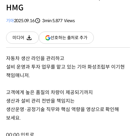
HMG
기아
2025.09.16
3min
5,877
Views
분량
조회수
(새
선호하는 출처로 추가
미디어
다운로드
창
열림)
자동차 생산 라인을 관리하고
설비 운영과 투자 업무를 맡고 있는 기아 화성조립부 이기현
책임매니저.
고객에게 높은 품질의 차량이 제공되기까지
생산과 설비 관리 전반을 책임지는
생산운영·공정기술 직무와 핵심 역량을 영상으로 확인해
보세요.
00:00 인트로