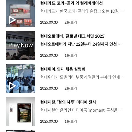
[동영상]
현대카드, 코카–콜라 와 컬래버레이션
현대카드가 한국 코카-콜라와 손잡고 오는 10월 26일까지 특별한 팝업 이벤트를 선보입니다. 현대카드 쿠킹 라이브러리에서 열리는 이번 팝업 이벤트는 미식의 즐거움을 통해 고객들의 경험을 더욱 풍부하게 만들기 위해서 진행됐는데요. 1층 ‘델리’에서는 쿠킹 라이브러리의 셰프들이 직접 개발한 한정판 콤보 메뉴 3종과 음료 3종을 선보이고 2층 ‘Cookshop in the Library’에서는 코카-콜라 푸드 레시피와 브랜드의 상징성을 집중적으로 소개하는 레트로한 ‘코카-콜라 키친’ 콘셉트를 소개합니다. 3층 ‘키친’에서는 코카-콜라와 잘 어울리는 버거를 직접 만들어 보는 셀프 쿠킹 프로그램을 운영합니다. 자세한 내용은 현대카드 DIVE 앱에서 확인할 수 있으며, 쿠킹 라이브러리 코카-콜라 스페셜 한정 메뉴는 캐치테이블을 통해서도 예약할 수 있는데요. 캐치테이블을 통해 사전 예약 후 매장에 방문하면 코카-콜라 메뉴 주문 시 굿즈 래플 기회를 드립니다.
2025.09.30.
2분 보기
[동영상]
현대오토에버, ‘글로벌 테크 서밋 2025’
현대오토에버가 지난 22일부터 24일까지 인천 송도 경원재에서 ‘글로벌 테크 서밋 2025’ 행사를 진행했습니다. 본사와 해외법인 임직원 150여 명이 참석한 이번 행사에서는 해외 권역 사례 발표와 시너지 워크숍, 서비스 품질 활용 워크숍 등 다양한 세션을 통해 기술·개발 중심의 상호 협력적 실행 사례와 방안에 대해 논의하는 자리가 마련됐습니다. 또한, 현대오토에버의 현재와 차세대 기술을 만나볼 수 있는 전시 부스를 구성해 다양한 상품과 서비스에 대해 함께 소통하며 실제 업무 협의를 이어가는 기회를 마련했습니다.
2025.09.30.
1분 보기
[동영상]
현대위아, 인재 채용 설명회
현대위아가 모빌리티 부품과 열관리 분야의 인재 확보에 나섰습니다. 지난 11일, 현대위아는 경기도 의왕연구소에서 주요 대학의 모빌리티 분야 연구실 소속 학생 100여 명과 함께 ‘밋 업 데이(Meet Up Day)’를 열었는데요. ‘밋 업 데이’는 현대위아 임직원과 전공 학생들이 모여 최신 기술과 동향을 공유하는 자리입니다. 염슬기 매니저 / 현대위아 인재확보팀저희 신사업과 유관된 우수 석·박사 인재분들을 모시고 당사 기술 현황과 미래 로드맵을 소개하는 자리를 가졌고요. 그 밖에 현대위아의 인사 제도라든지 복지 그리고 일하는 조직 문화를 살펴볼 수 있도록 채용 브랜딩 행사를 준비했습니다. 특히, 올해는 현대위아 직원이 참가 학생의 멘토가 되는 ‘멘토링’ 형식으로 진행됐는데요. 참가자들에게 직무를 더욱 자세히 설명하고, 실제 연구 현장을 살펴보는 시험동 투어의 기회도 제공했습니다. 정다연 / 참가 학생 / 한양대학교시험장 투어나 현직자분과의 면담을 통해서 (업무에 대해) 지원 전에 미리 알 수 있어서 좋았고 이 경험을 통해서 입사해서 나중에 같은 동료 또 선후배 사이로 만나 뵐 수 있었으면 좋겠습니다. 앞서, 지난 8일에는 ‘현대위아 탤런트데이 in 신촌’을 개최해 신입사원과 연구장학생 선발 절차 등을 상세히 소개하고 연구개발 현직자와의 대화를 통해 채용에 대한 구체적인 설명의 시간을 가졌습니다.
2025.09.30.
2분 보기
[동영상]
현대제철, ‘철의 하루’ 미디어 전시
현대제철이 온라인 미디어룸 ‘moment’ 론칭을 기념해 진행한 ‘철의 하루’ 사진 공모전 수상작을 발표하고, 미디어 전시를 진행합니다. 이번 사진 공모전은 일상 속에서 무심코 지나쳤던 철의 존재를 새롭게 바라보고 그 가치를 느끼게 하기 위해 기획됐는데요. 현대제철은 지난 6월 16일부터 약 6주간 접수된 사진 가운데 1, 2등 각각 1명과 3등 18명을 선정했습니다. 특히, 사진 공모전 수상작을 대상으로 AI 기술을 활용해 영상으로 제작해 사내 미디어에 전시하고 있는데요. 현대제철은 앞으로도 다양한 디지털 콘텐츠를 통해 철과 사람을 잇는 이야기를 만들어갈 예정입니다.
2025.09.30.
1분 보기