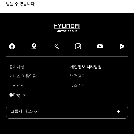
받을 수 있습니다.
HYUNDAI
MOTOR
GROUP
facebook
hmg
twitter
instagram
youtube
naver
journal
tv
facebook
공지사항
개인정보 처리방침
서비스 이용약관
법적고지
운영정책
뉴스레터
English
영문 사이트로 이동
그룹사 바로가기
목록
열기