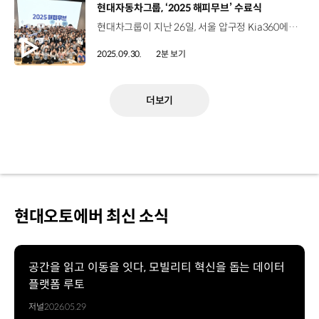
[동영상]
현대자동차그룹, ‘2025 해피무브’ 수료식
현대차그룹이 지난 26일, 서울 압구정 Kia360에서 ‘2025 해피무브’ 수료식을 개최했습니다. 해피무브는 대학생들이 미래 세대의 친환경 리더로 성장하도록 지원하는 사회공헌 사업으로 지난 2008년부터 지금까지 누적 1만 명 이상의 단원을 배출했는데요. 올해 선발된 대학생 단원 100명은 지난 7월부터 두 달간, 국내 봉사활동을 비롯해 싱가포르, 스위스 등 해외 친환경 랜드마크 탐방, 신규 CSR 사업 아이디어 제안 등 다양한 활동을 진행했습니다. 김동욱 부사장 / 현대자동차·기아 전략기획실장현대차그룹이 하려고 하는 CSR 사업에 질문도 던지고 ‘이렇게 했으면 좋지 않을까’라는 제안도 해주시고 그걸 통해서 여러분들이 앞으로 나아갈 때 소중한 자산이 될 수 있는 그런 경험이 됐으면 좋겠다고 생각합니다. 이번 수료식에서는 활동을 마친 단원들을 격려하고, 활동 후기를 공유하는 한편 5인 1조로 팀을 이뤄 구상한 CSR 아이디어를 직접 발표하는 시간이 마련됐습니다. 이정아 대학생 단원 / 2025 해피무브 (대상팀)저희들은 맹꽁이를 위한 과속 방지턱형 생태 통로를 만들었는데요. 기존 도로에 쉽게 설치할 수 있는 만큼 새로 개발되는 도시 지역에 설치가 되어서 인간과 서식지가 겹치는 맹꽁이들이 조금 더 삶이 긍정적인 방향으로 변화가 일어났으면 좋겠습니다. 박재현 매니저/멘토 / 현대엔지니어링 지속가능경영팀‘대학생들을 데리고 멘토링을 해줄 수 있는 게 있을까’ 이런 고민들이 많았어요. 저도 걱정을 많이 했는데 생각보다 대학생 친구들이 잘 따라와 줬고 저 개인적으로도 정말 성장하는 기회가 됐던 것 같습니다. 현대차그룹은 우수한 아이디어에 대해 향후 실제 CSR 사업으로 발전시켜 나갈 예정입니다.
2025.09.30.
2분 보기
더보기
현대오토에버 최신 소식
공간을 읽고 이동을 잇다, 모빌리티 혁신을 돕는 데이터
플랫폼 루토
저널
2026.05.29