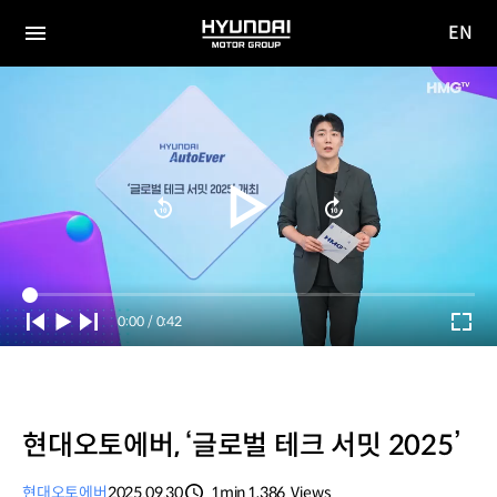
EN
HYUNDAI
영문
MOTOR
전체
사이트
메뉴
GROUP
이동
Current
0:00
/
Duration
0:42
Time
현대오토에버, ‘글로벌 테크 서밋 2025’
현대오토에버
2025.09.30
1min
1,386
Views