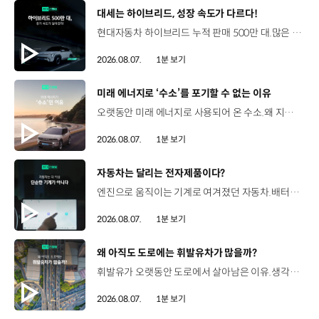
[동영상]
대세는 하이브리드, 성장 속도가 다르다!
현대자동차 하이브리드 누적 판매 500만 대.많은 운전자들이 선택한 이유는 무엇일까요? 현대진행형 팟캐스트 EP.21에서 확인하세요.📻 #현대자동차그룹 #현대진행형 #모빌리티팟캐스트 #하이브리드 #연료 #미래모빌리티 #모빌리티
2026.08.07.
1분 보기
[동영상]
미래 에너지로 ‘수소’를 포기할 수 없는 이유
오랫동안 미래 에너지로 사용되어 온 수소.왜 지금까지도 중요한 선택지로 꼽힐까요? 현대진행형 팟캐스트 EP.21에서 확인하세요.📻 #현대자동차그룹 #현대진행형 #모빌리티팟캐스트 #수소전기차 #수소에너지 #연료 #미래모빌리티 #모빌리티
2026.08.07.
1분 보기
[동영상]
자동차는 달리는 전자제품이다?
엔진으로 움직이는 기계로 여겨졌던 자동차.배터리와 소프트웨어를 통해 어떻게 바뀌고 있을까요? 현대진행형 팟캐스트 EP.21에서 확인하세요.📻 #현대자동차그룹 #현대진행형 #모빌리티팟캐스트 #SDV #전기차 #연료 #미래모빌리티 #모빌리티
2026.08.07.
1분 보기
[동영상]
왜 아직도 도로에는 휘발유차가 많을까?
휘발유가 오랫동안 도로에서 살아남은 이유.생각보다 강력한 장점이 있었습니다. 현대진행형 팟캐스트 EP.21에서 확인하세요.📻 #현대자동차그룹 #현대진행형 #모빌리티팟캐스트 #휘발유 #내연기관 #연료 #미래모빌리티 #모빌리티
2026.08.07.
1분 보기