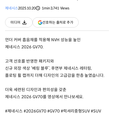
제네시스
2025.10.20
1min
3,741
Views
분량
조회수
(새
선호하는 출처로 추가
미디어
다운로드
창
열림)
언더 커버 흡음재를 적용해 NVH 성능을 높인
제네시스 2026 GV70.
고객 선호를 반영한 패키지와
신규 외장 색상 ‘베링 블루’, 후면부 제네시스 레터링,
플로팅 휠 캡까지 더해 디자인의 고급감을 한층 높였습니다.
더욱 세련된 디자인과 편의성을 갖춘
제네시스 2026 GV70를 영상에서 만나보세요.
#제네시스 #2026GV70 #GV70 #럭셔리중형SUV #SUV