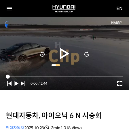
EN
HYUNDAI
영문
MOTOR
전체
사이트
메뉴
GROUP
이동
Current
0:00
/
Duration
2:44
Time
현대자동차, 아이오닉 6 N 시승회
현대자동차
2025.10.28
3min
1,018
Views