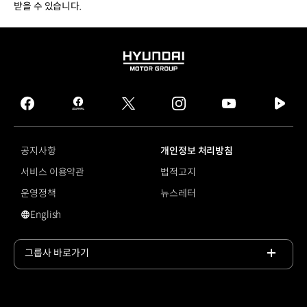
받을 수 있습니다.
HYUNDAI
MOTOR
GROUP
facebook
hmg
twitter
instagram
youtube
naver
journal
tv
facebook
공지사항
개인정보 처리방침
서비스 이용약관
법적고지
운영정책
뉴스레터
English
영문 사이트로 이동
그룹사 바로가기
목록
열기