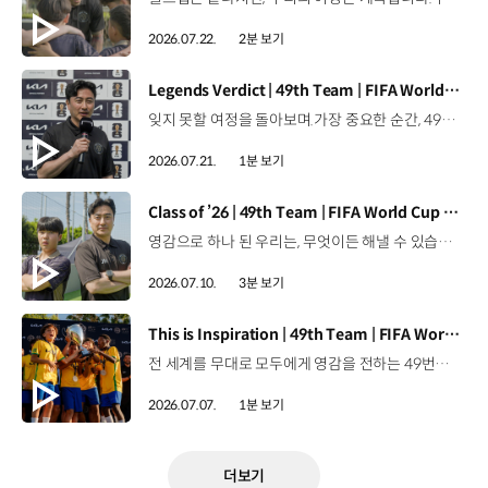
2026.07.22.
2분 보기
[동영상]
Legends Verdict | 49th Team | FIFA World Cup 2026™
잊지 못할 여정을 돌아보며.가장 중요한 순간, 49번째 팀이 공을 건네며 완벽하게 임무를 해낸 그 순간을 함께 돌아봅니다. 자세히 보기 ▶ #Kia #InspirationConnectsUsAll #49thTeam #OMBC #FIFAWorldCup2026 유튜브 쇼츠 보기 >
2026.07.21.
1분 보기
[동영상]
Class of ’26 | 49th Team | FIFA World Cup 2026™
영감으로 하나 된 우리는, 무엇이든 해낼 수 있습니다.세계 곳곳에서 모인 2026년의 주인공들이 FIFA 월드컵™ 오피셜 매치볼 캐리어로 꿈의 무대에 섰습니다. 자세히 보기 ▶ #Kia #InspirationConnectsUsAll #49thTeam #OMBC #FIFAWorldCup2026 유튜브 쇼츠 보기 >
2026.07.10.
3분 보기
[동영상]
This is Inspiration | 49th Team | FIFA World Cup 2026™
전 세계를 무대로 모두에게 영감을 전하는 49번째 팀.FIFA 월드컵 2026™을 향한 여정 속, 이제 사람들의 시선은 이 어린 스타들에게 향합니다. 자세히 보기 ▶ #Kia #InspirationConnectsUsAll #49thTeam #OMBC #FIFAWorldCup2026 유튜브 쇼츠 보기 >
2026.07.07.
1분 보기
더보기