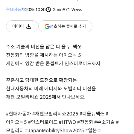
현대자동차
2025.10.30
2min
971
Views
분량
조회수
(새
선호하는 출처로 추가
미디어
다운로드
창
열림)
수소 기술의 비전을 담은 디 올 뉴 넥쏘,
전동화의 방향을 제시하는 아이오닉 5
게임에서 영감 받은 콘셉트카 인스터로이드까지.
꾸준하고 담대한 도전으로 확장되는
현대자동차의 미래 에너지와 모빌리티 비전을
재팬 모빌리티쇼 2025에서 만나보세요.
#현대자동차 #재팬모빌리티쇼2025 #디올뉴넥쏘 #
아이오닉5 #인스터로이드 #HTWO #전동화 #수소기술 #
모빌리티 #JapanMobilityShow2025 #일본 #