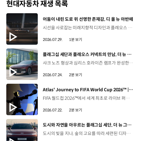
현대자동차 재생 목록
[동영상]
어둠이 내린 도로 위 선명한 존재감, 디 올 뉴 아반떼
시선을 사로잡는 미래지향적 디자인과 플레오스 커넥트로 완성한 디지털 경험까지.세단의 새로운 기준을 제시하는 디 올 뉴 아반떼를 만나보세요. *본 영상은 AI를 활용해 제작했습니다. #현대자동차 #디올뉴아반떼 #아반떼 #플레오스커넥트 #글레오AI 유튜브 쇼츠 보기
2026.07.29.
1분 보기
[동영상]
플래그십 세단과 플레오스 커넥트의 만남, 더 뉴 그랜저
샤크 노즈 형상과 심리스 호라이즌 램프가 완성한 세련된 외관플레오스 커넥트와 Gleo AI가 만드는 스마트한 운전 경험까지. 새롭게 진화한 더 뉴 그랜저를 영상으로 만나보세요. #현대자동차 #더뉴그랜저 #플레오스커넥트 #그랜저 #플래그십세단 #TheNewGrandeur #PleosConnect
2026.07.24.
2분 보기
[동영상]
Atlas' Journey to FIFA World Cup 2026™ | 보스턴 다이나믹스
FIFA 월드컵 2026™에서 세계 최초로 라이브 퍼포먼스를 선보인 아틀라스.그 현장을 완성한 시니어 프로그램 매니저 세스 데이비스(Seth Davis)가 전하는 퍼포먼스의 비하인드 스토리를 만나보세요. 인터뷰 전문 보기 ▶ 자세히 보기 ▶ #현대자동차 #보스턴다이나믹스 #아틀라스 #로보틱스 #BostonDynamics #Atlas #Robotics #NextStartsNow
2026.07.22.
2분 보기
[동영상]
도시와 자연을 아우르는 플래그십 세단, 더 뉴 그랜저
도시의 빛을 지나, 숲의 고요를 따라.세련된 디자인과 정제된 주행 감각으로모든 순간을 편안하게 완성하는 더 뉴 그랜저를 만나보세요. *본 영상은 AI를 활용해 제작했습니다. #현대자동차 #더뉴그랜저 #플래그십세단 #그랜저 #플레오스커넥트