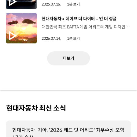
2026.07.16.
1분 보기
[동영상]
현대자동차 x 데이브 더 다이버 – 인 더 정글
대한민국 최초 BAFTA 게임 어워드의 게임 디자인 부문 수상에 빛나는‘데이브 더 다이버’의 최신 DLC에 포니 픽업이 등장합니다.데이브 더 다이버 - 인 더 정글 속 포니 픽업의 활약을 체험해 보세요. Steam, Nintendo Switch 2 Nintendo Switch, PS5 PS4, Xbox Series X|S, Epic Games Store에서 만나 볼 수 있습니다. #현대자동차 #데이브더다이버 #인더정글 #민트로켓 #게임콜라보 #포니픽업 #포니 유튜브 쇼츠 보기 >
2026.07.14.
1분 보기
더보기
현대자동차 최신 소식
현대자동차·기아, '2026 레드 닷 어워드' 최우수상 포함