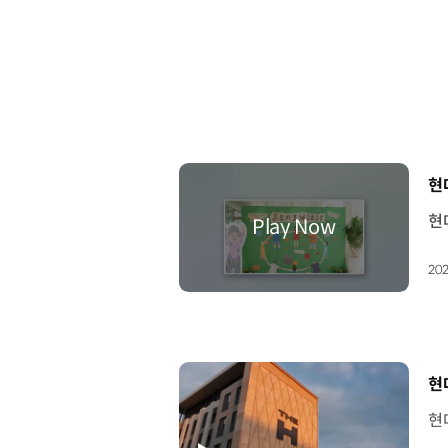
[
현
202
[
현