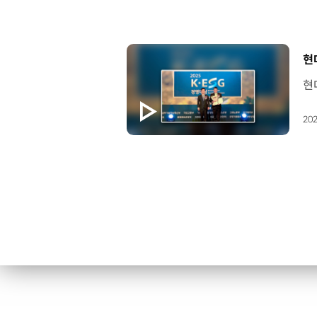
[
현
202