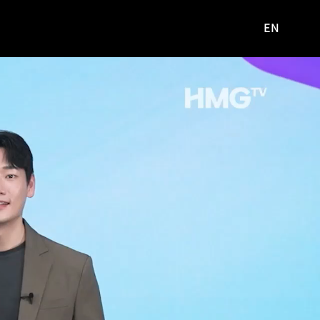
EN
영문
사이트로
이동