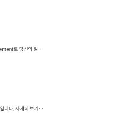
우리는 움직임이 영감을 만드는 시작이 된다고 믿습니다. 기아만의 Movement로 당신의 일상에 영감을 더해줄 2026 Kia Collection을 만나보세요. Designed to move you. Kia Collection 자세히 보기 ▶ #Kia #기아 #KiaCollection #기아컬렉션 #Designedtomoveyou #lifestyle
월드컵은 끝나지만, 우리의 여정은 계속됩니다.우리는 영원한 49번째 팀입니다. 자세히 보기 ▶ #Kia #InspirationConnectsUsAll #49thTeam #OMBC #FIFAWorldCup2026 유튜브 쇼츠 보기 >