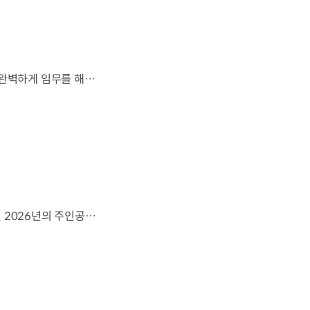
잊지 못할 여정을 돌아보며.가장 중요한 순간, 49번째 팀이 공을 건네며 완벽하게 임무를 해낸 그 순간을 함께 돌아봅니다. 자세히 보기 ▶ #Kia #InspirationConnectsUsAll #49thTeam #OMBC #FIFAWorldCup2026 유튜브 쇼츠 보기 >
영감으로 하나 된 우리는, 무엇이든 해낼 수 있습니다.세계 곳곳에서 모인 2026년의 주인공들이 FIFA 월드컵™ 오피셜 매치볼 캐리어로 꿈의 무대에 섰습니다. 자세히 보기 ▶ #Kia #InspirationConnectsUsAll #49thTeam #OMBC #FIFAWorldCup2026 유튜브 쇼츠 보기 >