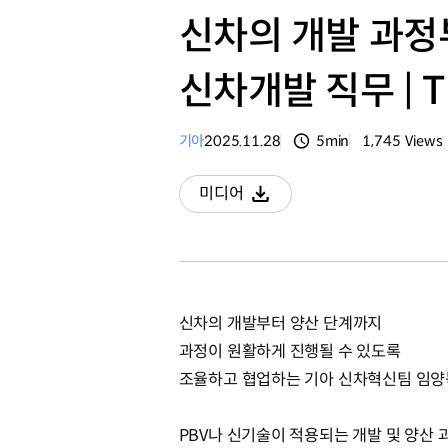
신차의 개발 과정
신차개발 직무 | T
기아
2025.11.28
5min
1,745
Views
분량
조회수
미디어
다운로드
신차의 개발부터 양산 단계까지
과정이 원활하게 진행될 수 있도록
조율하고 협업하는 기아 신차혁신팀 임양
PBV나 신기술이 적용되는 개발 및 양산