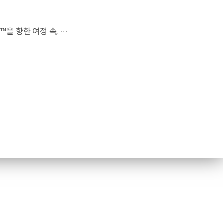
전 세계를 무대로 모두에게 영감을 전하는 49번째 팀.FIFA 월드컵 2026™을 향한 여정 속, 이제 사람들의 시선은 이 어린 스타들에게 향합니다. 자세히 보기 ▶ #Kia #InspirationConnectsUsAll #49thTeam #OMBC #FIFAWorldCup2026 유튜브 쇼츠 보기 >