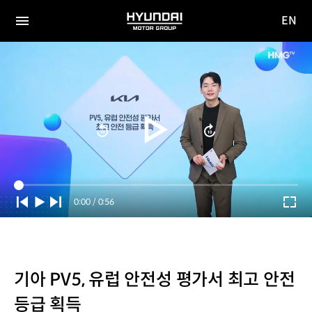
EN
HYUNDAI
영문
MOTOR
전체
사이트
메뉴
GROUP
이동
Current
0:00
/
Duration
0:56
Time
기아 PV5, 유럽 안전성 평가서 최고 안전
등급 획득