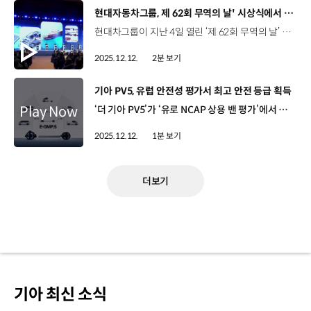
[동영상]
현대자동차그룹, 제 62회 무역의 날' 시상식에서 8관왕 쾌거
현대차그룹이 지난 4일 열린 ‘제 62회 무역의 날’ 기념식에서 유공자 부문과 수출탑 부문에서 수상하며 대한민국 수출을 이끌어온 공로를 인정받았습니다. ‘무역의 날’ 시상식은 한국무역협회와 산업통상부 주관으로 우리 무역의 저력을 되새기고 그 중심에서 헌신한 무역인들을 격려하기 위해 마련됐는데요. 무역진흥 유공자 포상 부문에서 현대차 정준철 부사장이 스마트 제조혁신 등 공급망 안정과 신공장 준공 등을 통해 대미 통상 협상력을 높인 공로를 인정받아 금탑산업훈장을 받았고, 현대로템 이정엽 부사장은 동탑산업훈장에 이름을 올렸습니다. 정준철 부사장 / 현대차·기아 제조부문현대차가 대한민국 수출 경쟁력에 큰 기여를 했기 때문에 제가 대표해서 수상한 것으로 생각을 합니다. 앞으로도 대한민국 무역 발전을 위해서 혁신 제조 기술과 협력사들의 도움을 바탕으로 더 기여할 수 있도록 노력하겠습니다. 아울러, 지난해 7월부터 올해 6월까지, 1년간 수출실적을 기준으로 선정하는 ‘수출의 탑’ 시상에서는 현대글로비스가 글로벌 공급망을 기반으로 반조립 부품을 수출하며 ‘60억 불 탑’을 거머쥐었고, 현대로템은 방산과 철도 분야를 기반으로 56개국에 진출하며 ‘20억 불 탑’을 수상했습니다. 이규복 사장 / 현대글로비스 대표이사여러 가지 어려운 무역 여건에서도 고객 여러분들의 변함없는 신뢰와 현대글로비스 임직원 여러분들의 열정과 노력 덕분에 수상하게 되어서 매우 감사드리고 있습니다. 앞으로도 현대글로비스는 글로벌 공급망에서의 전문성과 효율성 제고를 통하여 완성차의 해외 시장 개척에 기여해 나가도록 하겠습니다. 현대차그룹은 쉽지 않은 통상 환경 속에서도 수출 경쟁력을 지속적으로 높여 국내 경제 활성화에 기여하고, 글로벌 시장에서의 입지를 공고히 할 계획입니다.
2025.12.12.
2분 보기
[동영상]
기아 PV5, 유럽 안전성 평가서 최고 안전 등급 획득
‘더 기아 PV5’가 ‘유로 NCAP 상용 밴 평가’에서 최고 등급인 ‘별 다섯’을 획득하며 글로벌 최고 수준의 안전성을 입증했습니다. 유로 NCAP 경상용 차량 테스트는 유럽에서 판매 중인 유럽에서 판매 중인 경상용차 모델에 대한 안전성 검증 테스트를 실시해오고 있으며, 주행 안전성, 충돌 방지, 충돌 후 보호 시스템 등 총 3개 항목을 종합 평가해 별 1~5 등급을 부여합니다. PV5는 PBV 전용 전동화 플랫폼 ‘E-GMP.S’를 기반으로 전방 다중골격 구조와 차체 하부 초고장력강 및 핫스탬핑 강판을 적용해 안전성을 확보했는데요. 이번 평가에서 ‘별 다섯’을 획득한 PV5 카고 모델은 다양한 첨단 운전자 보조 시스템 탑재로 안전한 주행과 효과적인 충돌 방지를 지원한다는 점에서 높은 평가를 받았습니다.
2025.12.12.
1분 보기
더보기
기아 최신 소식