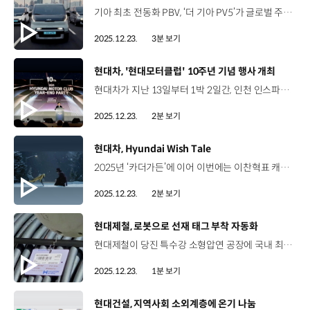
기아 최초 전동화 PBV, ‘더 기아 PV5’가 글로벌 주요 어워즈에서 연이어 수상하며 전기 밴 시장의 게임체인저로 등극했습니다. PV5는 유럽의 유력 매체 일렉트리파잉닷컴, 뉴스 UK, 파커스 등이 각각 주관한 어워즈에서 모두 ‘올해의 밴’에 선정되는 쾌거를 안았는데요. "매체들은 “전기 밴 시장에 새로운 장을 여는 모델”, “유럽 경상용차 시장의 혁신을 선도할 모델”이라 호평하며," 넉넉한 1회 충전 주행거리를 비롯해 전동화 상품성과 운전 및 적재 편의성, 경제성 등을 높게 평가했습니다. PV5는 지난달 심사위원 전원 일치로 ‘세계 올해의 밴’에 선정된 이후, 탑기어 ‘올해의 패밀리카’와 왓 밴 ‘올해의 밴’ 등 주요 어워즈를 잇달아 석권했습니다. 경상용차 본고장인 유럽에서 출시 첫해부터 폭넓은 호평을 받은 배경에는 고객 중심의 목적 기반 설계가 반영된 결과로 분석되는데요, 기아는 개발 초기부터 전 세계 100여 개 고객사 등 잠재 고객과 협업해 1,000여 개의 사용 시나리오를 검증하고, 이를 통해 E-GMP.S, 플렉시블 바디 시스템, AAOS 등 차별화된 기술을 개발해 PV5에 적용했습니다. 기아는 앞으로, PV5의 다양한 파생 모델을 순차적으로 선보이고 고객의 목소리를 지속적으로 수렴해 모빌리티 혁신을 선도해 나갈 계획입니다.
2025.12.23.
3분 보기
[동영상]
현대차, '현대모터클럽' 10주년 기념 행사 개최
현대차가 지난 13일부터 1박 2일간, 인천 인스파이어 엔터테인먼트 리조트에서 ‘현대모터클럽’ 출범 10주년 기념 행사를 진행했습니다. ‘현대모터클럽’은 2015년 시작된 공식 브랜드 팬덤으로, 현재는 약 12만 4천여 명이 왕성한 활동을 이어가고 있습니다. 이번 행사에는 현대모터클럽 우수 활동 회원과 현대모터클럽 재팬 회원 등 약 300명이 참가했는데요. 10주년 기념 헤리티지 공모 사진 전시, 2025년 우수 활동 회원 시상 등 다채로운 프로그램이 진행돼 참가자들의 호응을 얻었습니다. 현대모터클럽은 아마추어 레이싱팀 운영, 사회공헌 활동 등을 통해 건전한 자동차 팬덤 문화를 선도해 왔는데요. 현대차는 현대모터클럽의 활동을 지원하고, 고객의 피드백을 제품과 서비스 개발에 활용하는 선순환 체계를 구축해왔습니다. 현대차는 앞으로도 현대모터클럽이 ‘글로벌 현대차 브랜드 팬덤’을 이끄는 중심 플랫폼이 되도록 지속적으로 지원해 나갈 예정입니다.
2025.12.23.
2분 보기
[동영상]
현대차, Hyundai Wish Tale
2025년 ‘카더가든’에 이어 이번에는 이찬혁표 캐럴이다! 2026 카운트다운 캠페인 'Hyundai Wish Tale’ 2011년부터 15회째를 맞은 현대차의 대표 연말 캠페인 ‘소망이 우리를 나아가게 한다’를 주제로 ‘악뮤(AKMU)의 이찬혁’과 ‘The Snowish Man’ 공개 이찬혁 / 가수 / 악뮤(AKMU) 눈사람 마법사와 그의 친구 스팟은 사람들의 소원을 이뤄주기로 했어요출근길이 좀 즐거웠으면 (자막) 출근길이 즐거웠으면 좋겠어요아빠가 무사히 돌아오기를... 새해 소망을 이뤄주는 로봇 ‘스팟’과 이찬혁의 동화 같은 이야기 12월 10일 게시 후, 조회수 약 153만 회, 댓글 1,600여 개 폭발적 반응! 공식 음원으로 나왔으면 좋겠어요! 노래 들으러 왔다가, 영상보고 감동 받아서 펑펑 울었어요현대차는 차만 만드는 줄 알았는데… 예술을 하는 회사였네 -기술에 감성까지 얹을수 있는 현대차에 놀랐습니다현대차의 기술력 덕분에 더 좋아질 세상이 기대됩니다 현대차 유튜브 등을 통해 12월 31일 자정 ‘Wish 카운트다운 필름’ 공개 예정Wish 카운트다운 필름 1,500대 드론을 통해 ‘아틀라스’의 역동적인 퍼포먼스를 구현 현대차가 꿈꾸는 ‘Progress for Humanity’를 느낄 수 있는 캠페인 “모든 사람의 새해 소망이 이뤄지기를 기원합니다”
2025.12.23.
2분 보기
[동영상]
현대제철, 로봇으로 선재 태그 부착 자동화
현대제철이 당진 특수강 소형압연 공장에 국내 최초로 ‘선재 태깅 로봇’을 도입해 운용을 시작했습니다. ‘선재 태깅 로봇’은 선재 코일 출하 라인에 제품 이력·규격 등의 정보를 담은 태그를 자동으로 부착하는 로봇인데요. 로봇 기반 무인·자동화로 태그 오부착으로 인한 강종 혼재 등의 작업 오류를 최소화하고, 현장 안전도 개선할 것으로 기대를 모으고 있습니다. 현대제철은 이를 위해 이탈리아의 철강산업 자동화 전문기업 ‘폴리텍’과 협업해 약 2년에 걸쳐 시스템을 설계하고, 현장 배치를 완료했는데요. 앞으로도, 글로벌 철강산업 트렌드에 발맞춰 로봇 관련 투자를 지속적으로 확대하며 공정 스마트화에 속도를 낼 계획입니다.
2025.12.23.
1분 보기
[동영상]
현대건설, 지역사회 소외계층에 온기 나눔