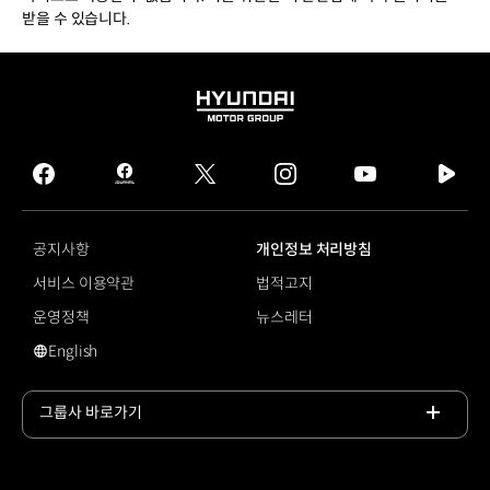
받을 수 있습니다.
HYUNDAI
MOTOR
GROUP
facebook
hmg
twitter
instagram
youtube
naver
journal
tv
facebook
공지사항
개인정보 처리방침
서비스 이용약관
법적고지
운영정책
뉴스레터
English
영문 사이트로 이동
그룹사 바로가기
목록
열기