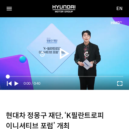
EN
HYUNDAI
영문
MOTOR
전체
사이트
메뉴
GROUP
이동
Current
0:00
/
Duration
0:40
Time
현대차 정몽구 재단, ‘K필란트로피
이니셔티브 포럼’ 개최