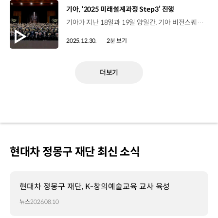
[동영상]
기아, ‘2025 미래설계과정 Step3’ 진행
기아가 지난 18일과 19일 양일간, 기아 비전스퀘어에서 일반직 정년퇴직자를 대상으로 ‘2025 미래설계과정 Step3'를 진행했습니다. 이번 교육은 퇴직 후 제2의 인생을 응원하기 위한 ‘Curtain Call’ 콘셉트로, 정년퇴직 예정자와 그 가족 총 221명이 참석했는데요. 기아에서의 시간을 돌아보는 각종 프로그램과 함께한 가족들에게 감사를 전달하는 은퇴식이 마련됐습니다. 이재우 책임매니저 / 기아 경북안동지점(회사에서) 마지막으로 보내는 날인데 의미가 있는 것 같고, 동료들과 다시 한번 얼굴 보면서 얘기도 하고 고민거리도 나눌 수 있는 그런 시간인 것 같습니다. 또한, 퇴직선배 멘토링과 특강으로 새로운 삶에서의 비전 수립에 대한 인사이트도 제공했습니다. 이태호 책임매니저 / 기아 수출업무팀회사 들어와서 가장 마음 편하게 받은 (교육) 과정인 것 같고요. 이용한 책임매니저 / 기아 동부지역본부36년 재직 했는데 긴 기간의 마침표를 제대로 찍게끔 해주신 게 아닌가 생각을 합니다. 기아는 ‘고객 중심, 사람 중심’의 조직문화를 바탕으로 마지막까지 업무에 몰입하고 명예롭게 은퇴하는 문화를 만들어 나갈 예정입니다.
2025.12.30.
2분 보기
더보기
현대차 정몽구 재단 최신 소식
현대차 정몽구 재단, K-창의예술교육 교사 육성
뉴스
2026.08.10