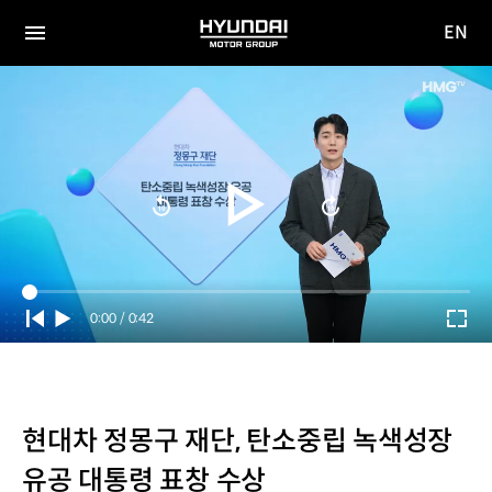
EN
HYUNDAI
영문
MOTOR
전체
사이트
메뉴
GROUP
이동
Current
0:00
/
Duration
0:42
Time
현대차 정몽구 재단, 탄소중립 녹색성장
유공 대통령 표창 수상