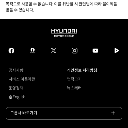
목적으로 사용할 수 없습니다. 이를 위반할 시 관련법에 따라 불이익을
받을 수 있습니다.
HYUNDAI
MOTOR
GROUP
facebook
hmg
twitter
instagram
youtube
naver
journal
tv
facebook
공지사항
개인정보 처리방침
서비스 이용약관
법적고지
운영정책
뉴스레터
English
영문 사이트로 이동
그룹사 바로가기
목록
열기