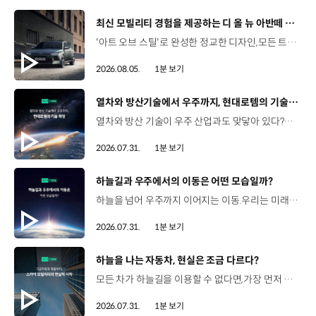
[동영상]
최신 모빌리티 경험을 제공하는 디 올 뉴 아반떼 계약 개시
'아트 오브 스틸'로 완성한 정교한 디자인,모든 트림에 적용된 플레오스 커넥트와 최신 안전·편의 사양까지. 차급 이상의 가치를 담은디 올 뉴 아반떼가 계약을 시작했습니다. #현대자동차 #디올뉴아반떼 #아반떼 #플레오스커넥트 #GleoAI #준중형세단 #세단
2026.08.05.
1분 보기
[동영상]
열차와 방산기술에서 우주까지, 현대로템의 기술 확장
열차와 방산 기술이 우주 산업과도 맞닿아 있다?항공 우주 분야에도 발을 담고 있는 현대로템 현대진행형 팟캐스트 EP.20에서 확인하세요.📻 #현대자동차그룹 #현대진행형 #모빌리티팟캐스트 #현대로템 #하늘길 #스카이모빌리티 #우주 #우주항공 #자율주행 #모빌리티
2026.07.31.
1분 보기
[동영상]
하늘길과 우주에서의 이동은 어떤 모습일까?
하늘을 넘어 우주까지 이어지는 이동.우리는 미래 모빌리티를 어떤 모습으로 상상해볼 수 있을까요? 현대진행형 팟캐스트 EP.20에서 확인하세요.📻 #현대자동차그룹 #현대진행형 #모빌리티팟캐스트 #하늘길 #스카이모빌리티 #우주 #우주항공 #자율주행 #모빌리티
2026.07.31.
1분 보기
[동영상]
하늘을 나는 자동차, 현실은 조금 다르다?
모든 차가 하늘길을 이용할 수 없다면,가장 먼저 하늘을 달리게 될 모빌리티는 무엇일까요? 현대진행형 팟캐스트 EP.20에서 확인하세요.📻 #현대자동차그룹 #현대진행형 #모빌리티팟캐스트 #하늘길 #스카이모빌리티 #우주 #우주항공 #자율주행 #모빌리티
2026.07.31.
1분 보기