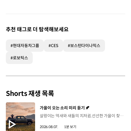
추천 태그로 더 탐색해보세요
#현대자동차그룹
#CES
#보스턴다이나믹스
#로보틱스
Shorts 재생 목록
[동영상]
가을이 오는 소리 미리 듣기 🍂
살랑이는 억새와 새들의 지저귐,선선한 가을이 찾아오는 소리. 더 기아 타스만과 함께 계절을 만나보세요. 🎧 *본 영상은 AI를 활용해 제작했습니다. #기아 #더기아타스만 #타스만 #가을 #입추 #Tasman #ASMR
2026.08.07.
1분 보기