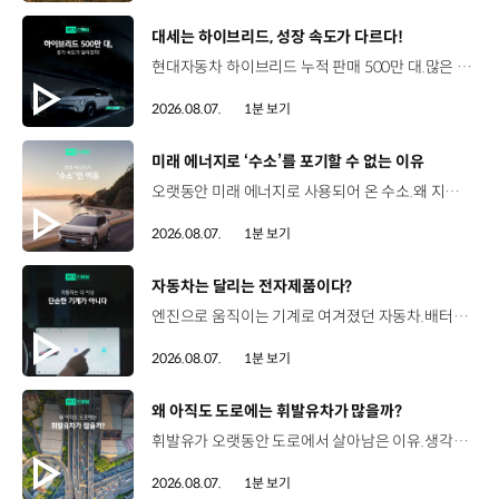
[동영상]
대세는 하이브리드, 성장 속도가 다르다!
현대자동차 하이브리드 누적 판매 500만 대.많은 운전자들이 선택한 이유는 무엇일까요? 현대진행형 팟캐스트 EP.21에서 확인하세요.📻 #현대자동차그룹 #현대진행형 #모빌리티팟캐스트 #하이브리드 #연료 #미래모빌리티 #모빌리티
2026.08.07.
1분 보기
[동영상]
미래 에너지로 ‘수소’를 포기할 수 없는 이유
오랫동안 미래 에너지로 사용되어 온 수소.왜 지금까지도 중요한 선택지로 꼽힐까요? 현대진행형 팟캐스트 EP.21에서 확인하세요.📻 #현대자동차그룹 #현대진행형 #모빌리티팟캐스트 #수소전기차 #수소에너지 #연료 #미래모빌리티 #모빌리티
2026.08.07.
1분 보기
[동영상]
자동차는 달리는 전자제품이다?
엔진으로 움직이는 기계로 여겨졌던 자동차.배터리와 소프트웨어를 통해 어떻게 바뀌고 있을까요? 현대진행형 팟캐스트 EP.21에서 확인하세요.📻 #현대자동차그룹 #현대진행형 #모빌리티팟캐스트 #SDV #전기차 #연료 #미래모빌리티 #모빌리티
2026.08.07.
1분 보기
[동영상]
왜 아직도 도로에는 휘발유차가 많을까?
휘발유가 오랫동안 도로에서 살아남은 이유.생각보다 강력한 장점이 있었습니다. 현대진행형 팟캐스트 EP.21에서 확인하세요.📻 #현대자동차그룹 #현대진행형 #모빌리티팟캐스트 #휘발유 #내연기관 #연료 #미래모빌리티 #모빌리티
2026.08.07.
1분 보기