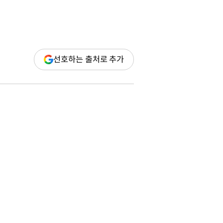
(새
선호하는 출처로 추가
창
열림)