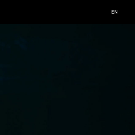
EN
영문
사이트로
이동