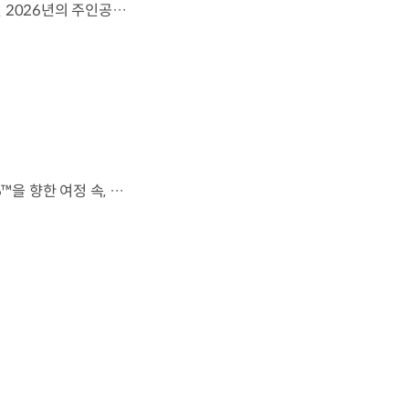
영감으로 하나 된 우리는, 무엇이든 해낼 수 있습니다.세계 곳곳에서 모인 2026년의 주인공들이 FIFA 월드컵™ 오피셜 매치볼 캐리어로 꿈의 무대에 섰습니다. 자세히 보기 ▶ #Kia #InspirationConnectsUsAll #49thTeam #OMBC #FIFAWorldCup2026 유튜브 쇼츠 보기 >
전 세계를 무대로 모두에게 영감을 전하는 49번째 팀.FIFA 월드컵 2026™을 향한 여정 속, 이제 사람들의 시선은 이 어린 스타들에게 향합니다. 자세히 보기 ▶ #Kia #InspirationConnectsUsAll #49thTeam #OMBC #FIFAWorldCup2026 유튜브 쇼츠 보기 >