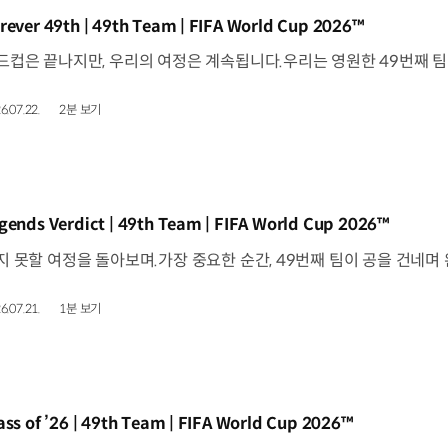
동영상]
rever 49th | 49th Team | FIFA World Cup 2026™
6.07.22.
2분 보기
동영상]
gends Verdict | 49th Team | FIFA World Cup 2026™
6.07.21.
1분 보기
동영상]
ass of ’26 | 49th Team | FIFA World Cup 2026™