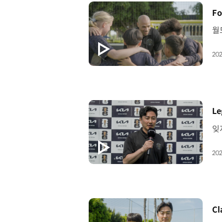
[
Fo
202
[
Le
202
[
Cl