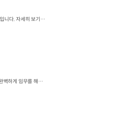
월드컵은 끝나지만, 우리의 여정은 계속됩니다.우리는 영원한 49번째 팀입니다. 자세히 보기 ▶ #Kia #InspirationConnectsUsAll #49thTeam #OMBC #FIFAWorldCup2026 유튜브 쇼츠 보기 >
잊지 못할 여정을 돌아보며.가장 중요한 순간, 49번째 팀이 공을 건네며 완벽하게 임무를 해낸 그 순간을 함께 돌아봅니다. 자세히 보기 ▶ #Kia #InspirationConnectsUsAll #49thTeam #OMBC #FIFAWorldCup2026 유튜브 쇼츠 보기 >