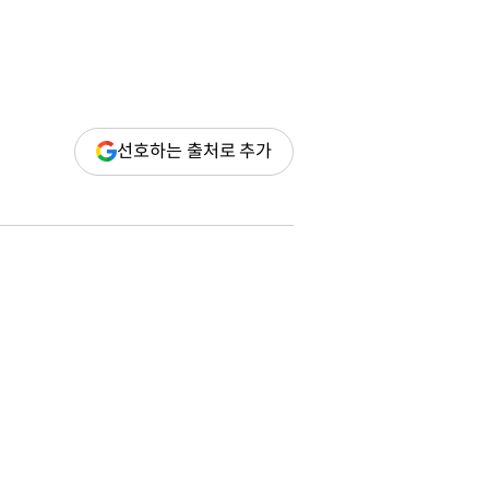
(새
선호하는 출처로 추가
창
열림)