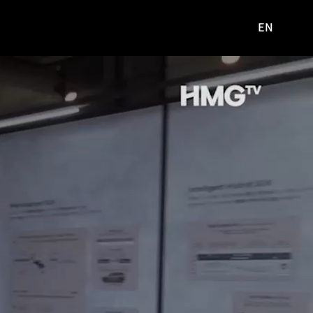
EN
영문
사이트로
이동