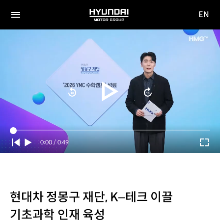
EN
HYUNDAI
영문
MOTOR
전체
사이트
메뉴
GROUP
이동
Current
0:00
/
Duration
0:49
Time
현대차 정몽구 재단, K–테크 이끌
기초과학 인재 육성