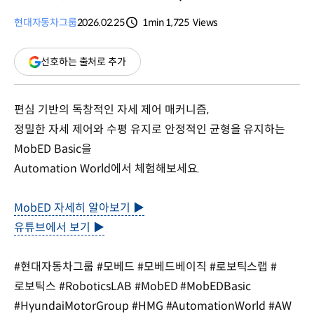
현대자동차그룹
2026.02.25
1min
1,725
Views
분량
조회수
(새
선호하는 출처로 추가
창
열림)
편심 기반의 독창적인 자세 제어 매커니즘,
정밀한 자세 제어와 수평 유지로 안정적인 균형을 유지하는
MobED Basic을
Automation World에서 체험해보세요.
MobED 자세히 알아보기 ▶
유튜브에서 보기 ▶
#현대자동차그룹 #모베드 #모베드베이직 #로보틱스랩 #
로보틱스 #RoboticsLAB #MobED #MobEDBasic
#HyundaiMotorGroup #HMG #AutomationWorld #AW