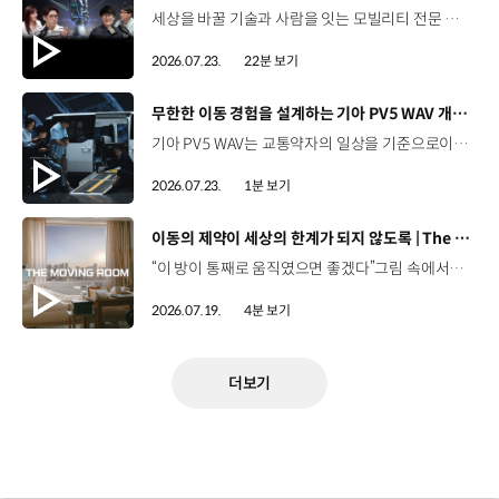
세상을 바꿀 기술과 사람을 잇는 모빌리티 전문 팟캐스트, 현대진행형. 🔊 과학커뮤니케이터 이독실, 여도은 앵커,그리고 천문학자 우주먼지, 과학커뮤니케이터 항성과 함께했습니다. 우주정거장을 거쳐 뉴욕으로 향하는 미래를 상상해본 적 있나요?스무 번째 에피소드에서는 하늘 위 교통 체계와 이동 수단의 모습,그리고 지상을 넘어 우주로 확장되는 모빌리티의 가능성까지 살펴봅니다. 하늘길이 열리면 우리의 일상은 어떻게 달라질지,현대진행형 20편에서 확인해 보세요. 현대진행형 팟빵▶현대진행형 애플 팟캐스트▶현대진행형 스포티파이▶ 00:00 하이라이트00:24 인트로 / 자기소개00:47 하늘길의 교통은 어떻게 다를까02:33 하늘의 교통 관제 시스템03:10 하늘을 나는 자동차의 모습은?05:10 미래 하늘길의 동력원과 연료06:42 휘발유 대신 항공유가 쓰일 가능성07:18 자동차에서 모빌리티로의 변화08:13 하늘길 시대의 도로와 도시10:02 우주 모빌리티는 어디까지 가능할까12:18 우주를 경험하는 미래12:57 우주로 확장되는 모빌리티13:30 하늘과 우주에서 좋은 차의 기준은?14:54 우주 관광은 누구나 가능할까16:35 현대로템과 한국 우주 산업의 미래18:37 미래 모빌리티가 바꿀 우리의 일상 *본 영상에 포함된 참여자의 의견은 현대자동차그룹의 공식 입장과 다를 수 있습니다. #현대자동차그룹 #현대진행형 #모빌리티팟캐스트 #UAM #스카이모빌리티 #하늘길 #자율주행 #우주 #우주항공 #모빌리티 #팟캐스트
2026.07.23.
22분 보기
[동영상]
무한한 이동 경험을 설계하는 기아 PV5 WAV 개발 스토리 | The Moving Room
기아 PV5 WAV는 교통약자의 일상을 기준으로이동 과정을 다시 설계했습니다. 탑승자의 목적에 맞게 확장되는 모빌리티, PV5 WAV 개발 스토리를 영상으로 확인해 보세요. #현대자동차그룹 #TheMovingRoom #기아 #PV5 #PV5WAV #PBV #목적기반모빌리티
2026.07.23.
1분 보기
[동영상]
이동의 제약이 세상의 한계가 되지 않도록 | The Moving Room
“이 방이 통째로 움직였으면 좋겠다”그림 속에서만 그리던 여행이 현실이 되기까지 기아 PV5 WAV는 필요한 의료 장비를 싣고가족과 한 공간에서 함께 떠날 수 있도록이동의 경험을 다시 설계했습니다. 같은 풍경을 보고, 같은 순간을 나누는 일현대자동차그룹은 모두를 위한 이동을 만들어갑니다. #현대자동차그룹 #TheMovingRoom #PV5 #기아 #목적기반모빌리티 #PV5WAV #PBV
2026.07.19.
4분 보기
더보기