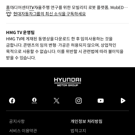
홈
미디어센터
TV
자율주행 연구를 위한 모빌리티 로봇 플랫폼, MobED B
현대자동차그룹의 최신 소식을 구독하세요
asic | Robotics LAB
HMG TV 운영팀
HMG TV에 게재된 동영상을 다운로드 한 후 임의사용하는 것을
금합니다. 콘텐츠의 임의 변형·가공은 허용되지 않으며, 상업적인
목적으로 사용할 수 없습니다. 이를 위반할 시 관련법에 따라 불이익을
받을 수 있습니다.
HYUNDAI
MOTOR
GROUP
facebook
hmg
twitter
instagram
youtube
naver
journal
tv
facebook
공지사항
개인정보 처리방침
서비스 이용약관
법적고지