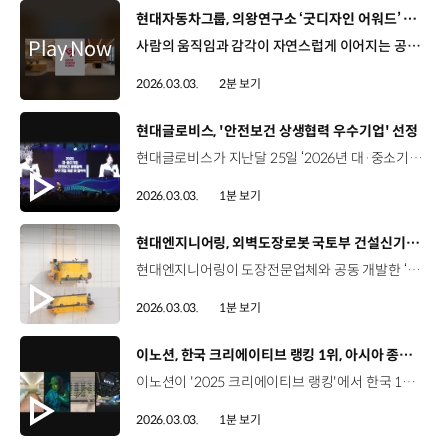
[동영상]
현대자동차그룹, 의왕연구소 ‘굿디자인 어워드’ 선정
사람의 움직임과 감각이 자연스럽게 이어지는 공간 현대엔지니어링이 설계한 현대모비스 의왕연구소 ‘2025 굿디자인 어워드’ 실내건축 디자인 부문 선정 굿디자인 어워드 - 1985년 제정된 국내 대표 디자인 인증 제도로 심미성·창의성·사용성 등을 평가해 ‘GD(Good Design)’ 마크 부여 ‘숨 쉬는 연구공간’ 콘셉트로 2023년 준공 ‘끊임없는 영감의 경험’을 주제로한, 개방·자극·연결·집중·재충전의 공간 경험 단순한 업무 공간을 넘어 창의적 소통이 가능한 의왕연구소 소통의 언덕(Grand Stair) 등 소통과 환대가 시작되는 공용 공간 목재의 질감이 살아있는 창의력을 깨워주는 오픈 라이브러리 채문주 매니저 / 현대모비스 지능화기술팀‘오픈 라이브러리’에는 LP판을 이용할 수 있는 공간도 있고 책도 되게 다양하게 있기도 하고 사내에서 쉽게 이용 가능한 편리한 장점이 있는 것 같습니다. 소통과 몰입이 밸런스를 이루는 업무 공간 높은 천장고와 개방감으로 자유로운 사고와 협업의 공간 구현 자연 채광과 조경 요소로 한층 끌어올린 공간의 매력 이주호 소장 / 현대엔지니어링 FM사업소장전동화 연구동을 이용하시는 모든 임직원분들에게 안정적으로 쾌적한 공간을 제공하고 차별화된 서비스를 제공해서 오래도록 기억에 남는 공간으로 조성, 관리해 나가고 싶습니다. 일과 휴식, 기술과 감성이 공존하는 지속 가능한 창의 환경 “끊임없는 영감, 집중과 쉼이 있는 공간과 함께 합니다”
2026.03.03.
2분 보기
[동영상]
현대글로비스, '안전보건 상생협력 우수기업' 선정
현대글로비스가 지난달 25일 ‘2026년 대·중소기업 안전보건 상생협력사업 협약식’에서 우수기업으로 선정되며 고용노동부 장관상을 수상했습니다. ‘대·중소기업 안전보건 상생협력사업’은 모기업과 협력업체가 자율적으로 안전보건 개선 활동을 추진하도록 지원하는 제도인데요. 현대글로비스는 협력사 맞춤형 컨설팅과 경량 안전모 개발 등 실효성 있는 지원을 한 결과 2021년부터 현재까지 중대재해 ‘0건’을 달성하며 현장 중심의 안전경영 성과를 인정받았습니다. 현대글로비스는 앞으로도 협력사와의 상생협력 프로그램을 지속적으로 확대해 안전경영 체계를 더욱 고도화할 계획입니다.
2026.03.03.
1분 보기
[동영상]
현대엔지니어링, 외벽도장로봇 국토부 건설신기술 지정
현대엔지니어링이 도장전문업체와 공동 개발한 ‘외벽도장로봇’ 기술이 국토교통부의 건설신기술로 지정됐습니다. 건설신기술은 국내 최초로 개발됐거나 신규성, 진보성, 현장 적용성을 종합적으로 인정받은 기술에 부여되는 인증인데요. ‘외벽도장로봇’ 기술은 기존 달비계 기반의 외벽 도장 작업을 무인·원격제어 방식으로 대체한 것으로 고소 작업에 따른 안전사고 위험을 근본적으로 줄일 수 있습니다. 또한, ‘외벽도장로봇’은 저비산 전용 도료와 비산 방지 케이스, 집진 필터 등을 기본 적용해 환경 영향 역시 최소화했습니다. 또 기존 인력 작업 대비 약 2배 빠른 시공 속도로 생산성도 획기적으로 향상됐는데요. 현대엔지니어링은 앞으로도 안전·품질·생산성을 동시에 높이는 스마트 건설 기술 개발을 지속해 나갈 예정입니다.
2026.03.03.
1분 보기
[동영상]
이노션, 한국 크리에이티브 랭킹 1위, 아시아 종합 6위 등극
이노션이 '2025 크리에이티브 랭킹'에서 한국 1위 및 아시아 6위에 선정되며 아시아 최고 수준의 크리에이티브 경쟁력을 입증했습니다. ‘크리에이티브 랭킹’은 글로벌 광고 전문지인 ‘캠페인 브리프 아시아’가 최근 2년간 아시아 광고회사들의 국제 광고제 수상 실적을 종합해 순위를 발표했는데요. 이노션은 아시아 219개 에이전시와의 경쟁에서 2위와 압도적인 격차를 벌이며 한국 에이전시 중 1위를 기록하고 아시아 전체 순위에서도 최종 6위에 선정됐습니다. 또한 지난해부터 세 차례 연속 ‘올해의 에이전시’에 선정되고 한국 본사에 이어 인도네시아 법인도 2년 연속 현지 1위를 차지하는 등 글로벌 무대에서 톱티어 마케팅 커뮤니케이션 기업으로서의 위상을 다시 한번 입증했습니다.
2026.03.03.
1분 보기