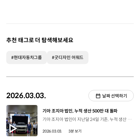
추천 태그로 더 탐색해보세요
#현대자동차그룹
#굿디자인 어워드
2026.03.03.
날짜 선택하기
[동영상]
기아 조지아 법인, 누적 생산 500만 대 돌파
기아 조지아 법인이 지난달 24일 기준, 누적 생산 500만 대를 달성하며 500만 번째 기념 차량으로 ‘올 뉴 텔루라이드’ 하이브리드 모델을 생산했습니다. 조지아 법인은 지난 2009년 생산을 시작해 미국 남동부 자동차 산업의 핵심 생산 기지로 자리매김했는데요. 이번 기념 행사에는 브라이언 켐프 주지사를 비롯해 지역 정부 관계자 등이 참석해 기아 조지아 법인의 성과를 축하했습니다. 윤승규 사장 / 기아 북미권역본부장 및 미국판매법인장오늘은 단순한 신차 출시를 넘어, 세계적 수준의 생산 역량과 대담한 디자인, 그리고 지역사회가 하나의 목표 아래 만들어낸 성과를 함께 기념하는 자리입니다. 이는 기아는 물론, 조지아주와 미국 전역의 미래 모빌리티를 향한 중요한 이정표입니다.Today is not just about launching a new vehicle. Today we celebrate what is possible when world class manufacturing, bold design and very strong community come together with a shared purpose. This is a major milestone not just for Kia, but for the future of mobility in this state and around the country. 브라이언 켐프 주지사 / 조지아주조지아는 물론, 미국 전역의 도로에서 쉽게 볼 수 있는 텔루라이드가 웨스트포인트 공장에서만 생산된다는 점을 매우 자랑스럽게 생각합니다. 이곳에서는 내연기관과 하이브리드 차량 등 다양한 차종을 생산하며 변화하는 소비자 수요에 맞춰 생산 시스템도 지속적으로 발전시키고 있습니다. 이를 통해 기아는 고객에게, 조지아주는 지역사회와 일자리 창출 기업에 신뢰로 응답하는 파트너임을 보여주고 있습니다.This vehicle that has become so prevalent on Georgia roads and those across the country is only made right here in West Point. I want you to know just how proud we are of that fact here in Georgia. With multiple models produced here, including both traditional and hybrid vehicles and with the production system that can evolve alongside the consumer, Kia ensures it is always responsive to its customers, just as Georgia is to its citizens and to job creators. 기아 조지아 법인은 누적 생산 500만 번째 기념 차량으로 2027년형 ‘올 뉴 텔루라이드’ 생산을 시작했는데요. ‘텔루라이드’는 북미 소비자 요구와 미국의 도로 환경을 기반으로 개발돼 미국 시장에서 기아의 성장을 상징하는 모델입니다. 특히 이번 기념 차량의 핵심은 조지아에서 생산하는 첫 하이브리드 모델이라는 점인데요. 내연기관과 전기차에 이어, 하이브리드 모델 생산까지 본격화하면서 조지아 공장의 유연성과 기술력을 다시 한번 입증했습니다.
2026.03.03.
3분 보기