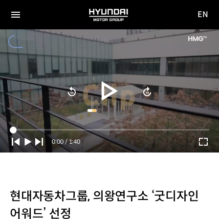
EN
HYUNDAI
영문
MOTOR
전체
사이트
메뉴
GROUP
이동
Current
0:00
/
Duration
1:40
Time
현대자동차그룹, 의왕연구소 ‘굿디자인
어워드’ 선정