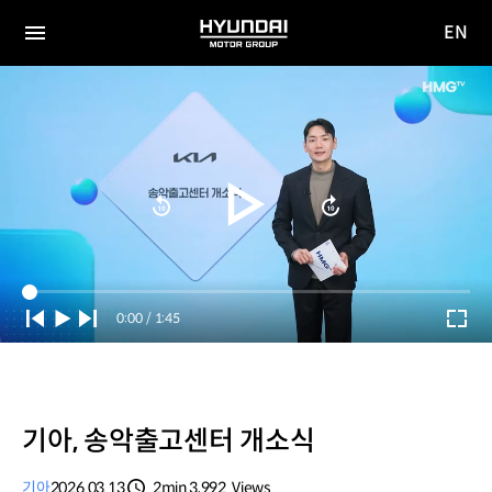
EN
HYUNDAI
영문
MOTOR
전체
사이트
메뉴
GROUP
이동
Current
0:00
/
Duration
1:45
Time
기아, 송악출고센터 개소식
기아
2026.03.13
2min
3,992
Views