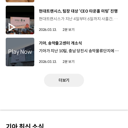
[동영상]
현대트랜시스, 팀장 대상 ‘CEO 타운홀 미팅’ 진행
현대트랜시스가 지난 4일부터 6일까지 사흘간, 타운홀 미팅 형식의 리더십 프로그램 ‘리더십 온(溫)’을 진행했습니다. ‘리더십 온’은 전사 팀장 이상 리더 150여 명을 대상으로, 백철승 대표가 회사의 경영 방향과 전략을 직접 전달하는 방식으로 진행됐는데요. 백철승 부사장 / 현대트랜시스 대표이사팀장 역할이 무지무지 중요하고 또 앞으로 현대트랜시스를 리딩할 수 있는 여러 팀장들이 리더로 성장하기를 진심으로 기원합니다. 일방적인 지침 전달에서 벗어나 중점 과제에 대한 자유로운 질의 응답과 토론을 진행해 참석자들의 큰 호응을 얻었습니다. 이한룡 팀장 / 현대트랜시스 구매기획팀오늘 타운홀 미팅을 통해서 정확한 많은 정보를 전달받았고 ‘지금 3년을 고생을 하면 앞으로 10년이 아주 찬란할 것이다’라는 말씀처럼 팀원들과의 소통을 통해서 앞으로 잘 대응해 나가도록 하겠습니다. 이효승 팀장 / 현대트랜시스 인사운영팀혼란스러운 과정 속에서 저희 구성원들과 함께 어떻게 해야 할지도 팀장으로서 역할 인식을 잘 할 수 있는 기회였습니다. 현대트랜시스가 목표한 방향대로 꼭 이룰 수 있을 거라고 생각합니다. 현대트랜시스는 향후, CEO-팀장-구성원으로 이어지는 단계별 소통 프로그램을 통해 공동 목표 중심의 커뮤니케이션 문화를 조직 전반에 정착시켜 나갈 계획입니다.
2026.03.13.
2분 보기
[동영상]
기아, 송악출고센터 개소식
기아가 지난 10일, 충남 당진시 송악물류단지에 송악출고센터를 개소하고, 연간 60만 대 출고 체제에 돌입했습니다. 새롭게 문을 연 송악출고센터는 단순히 차량을 보관하고 출고하는 공간을 넘어 기아의 미래 성장과 고객 신뢰를 뒷받침할 수도권 핵심 물류 거점으로 기아 출고센터 중 가장 넓은 지역 커버리지를 담당하게 됩니다. 정원정 부사장 / 기아 국내사업본부장신규 출고센터 개소를 계기로 기아는 연간 60만 대 출고 체제로 한 단계 도약하고자 합니다. 이 목표는 단순히 숫자를 늘리는 리마인딩이 아닙니다. 이면에는 세 가지 분명한 방향성이 담겨 있습니다. 첫째는 우수한 품질의 안정적 유지입니다. 둘째는 고객의 납기 단축입니다. 셋째는 지속 가능한 운영과 지역 상생입니다. 앞으로 송악출고센터는 체계적인 차량 관리 동선과 설비를 구축해 차량품질을 출고시점까지 유지하고 물류 효율을 개선해 고객의 기다림을 줄여 만족도를 높이는데 중점을 둘 예정인데요. 지용구 팀장 / 기아 물류지원팀이번 송악출고센터 개소는 기아 내수 판매 중장기 목표인 연간 60만 대 출고를 위한 시발점이며, 충남 당진에 위치하여 수도권뿐만 아니라 강원, 영남, 호남 등 전국 고객들에게 최단 시간 내에 전달하는 역할을 수행할 예정입니다. 기존 8개 출고 센터의 운영 노하우를 이번 송악출고센터에 담아 우리 기아 차량과 고객과의 첫 만남을 준비해 나가겠습니다. 이와 함께, 지역사회 및 협력사와 지속적으로 소통하며 빠르게 변화하는 시장 환경과 고객의 기대에 유연하게 대응할 방침입니다.
2026.03.13.
2분 보기
더보기
기아 최신 소식