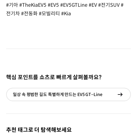
#기아 #TheKiaEV5 #EV5 #EV5GTLine #EV #전기SUV #
전기차 #전동화 #모빌리티 #Kia
핵심 포인트를 쇼츠로 빠르게 살펴볼까요?
일상 속 평범한 길도 특별하게 만드는 EV5 GT−Line
현재창
이동
추천 태그로 더 탐색해보세요