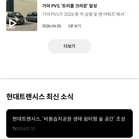
[동영상]
기아 PV5, ‘트리플 크라운’ 달성
기아 PV5가 ‘2026 왓 카 상용 및 밴 어워즈’에서 ‘올해의 밴(Van of the Year)’을 포함해 3관왕을 달성했습니다. ‘상용 및 밴 어워즈’는 영국의 대표적인 자동차 전문 매체 ‘왓 카’가 주관하는 시상식인데요. 이번 시상식에서 PV5 카고는 우수한 적재 용량과 다양성 등을 인정 받아 ‘올해의 밴’과 ‘최우수 소형 전기 밴’ 두 부문을 수상했고 PV5 패신저는 승용차 수준의 세련된 주행 감각과 뛰어난 승객 편의성 등으로 ‘최우수 밴 기반 MPV’ 부문에 이름을 올렸습니다. 한편, 기아 PV5는 ‘유로 NCAP 상용 밴 안전 평가’에서도 최고 등급인 별 다섯을 획득하는 등 글로벌 주요 자동차 어워즈에서 뛰어난 제품 경쟁력을 입증했는데요. 기아는 앞으로도 다양한 고객 니즈를 충족하는 폭넓은 라인업을 통해 고객 만족도를 지속해서 높여 나갈 예정입니다.
2026.04.03.
1분 보기
더보기
현대트랜시스 최신 소식
현대트랜시스, ‘비봉습지공원 생태 쉼터형 숲 공간’ 조성
TV
2026.07.10