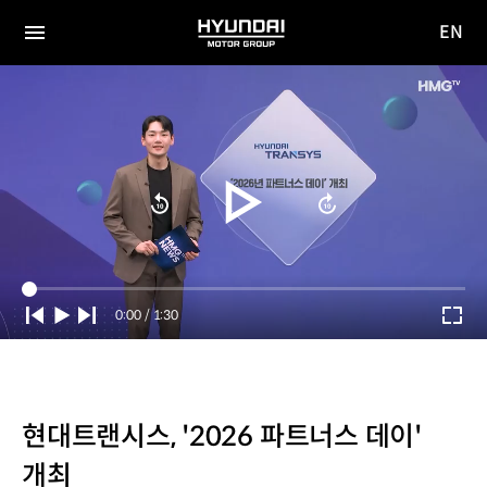
EN
HYUNDAI
영문
MOTOR
전체
사이트
메뉴
GROUP
이동
Current
0:00
/
Duration
1:30
Time
현대트랜시스, '2026 파트너스 데이'
개최