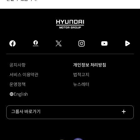
HYUNDAI
MOTOR
GROUP
facebook
hmg
twitter
instagram
youtube
naver
journal
tv
facebook
공지사항
개인정보 처리방침
서비스 이용약관
법적고지
운영정책
뉴스레터
English
영문 사이트로 이동
그룹사 바로가기
목록
열기