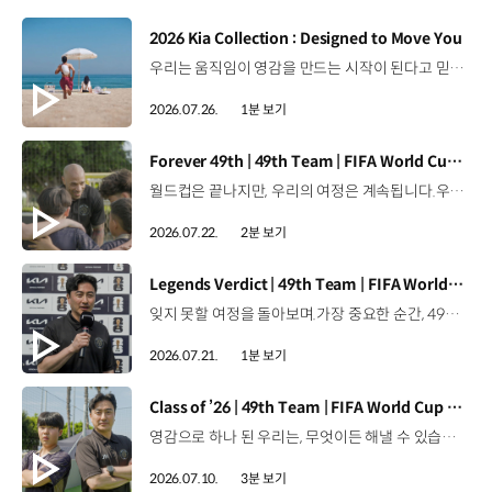
[동영상]
2026 Kia Collection : Designed to Move You
우리는 움직임이 영감을 만드는 시작이 된다고 믿습니다. 기아만의 Movement로 당신의 일상에 영감을 더해줄 2026 Kia Collection을 만나보세요. Designed to move you. Kia Collection 자세히 보기 ▶ #Kia #기아 #KiaCollection #기아컬렉션 #Designedtomoveyou #lifestyle
2026.07.26.
1분 보기
[동영상]
Forever 49th | 49th Team | FIFA World Cup 2026™
월드컵은 끝나지만, 우리의 여정은 계속됩니다.우리는 영원한 49번째 팀입니다. 자세히 보기 ▶ #Kia #InspirationConnectsUsAll #49thTeam #OMBC #FIFAWorldCup2026 유튜브 쇼츠 보기 >
2026.07.22.
2분 보기
[동영상]
Legends Verdict | 49th Team | FIFA World Cup 2026™
잊지 못할 여정을 돌아보며.가장 중요한 순간, 49번째 팀이 공을 건네며 완벽하게 임무를 해낸 그 순간을 함께 돌아봅니다. 자세히 보기 ▶ #Kia #InspirationConnectsUsAll #49thTeam #OMBC #FIFAWorldCup2026 유튜브 쇼츠 보기 >
2026.07.21.
1분 보기
[동영상]
Class of ’26 | 49th Team | FIFA World Cup 2026™
영감으로 하나 된 우리는, 무엇이든 해낼 수 있습니다.세계 곳곳에서 모인 2026년의 주인공들이 FIFA 월드컵™ 오피셜 매치볼 캐리어로 꿈의 무대에 섰습니다. 자세히 보기 ▶ #Kia #InspirationConnectsUsAll #49thTeam #OMBC #FIFAWorldCup2026 유튜브 쇼츠 보기 >
2026.07.10.
3분 보기