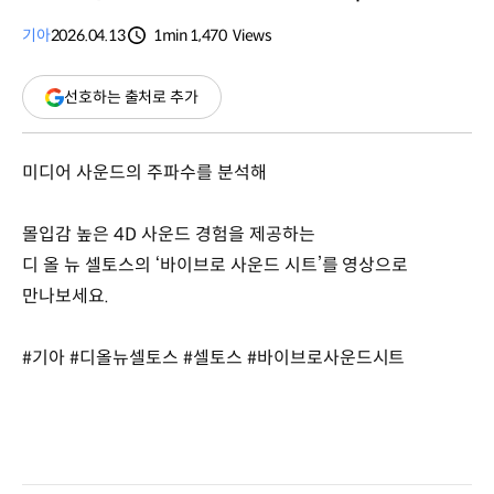
기아
2026.04.13
1min
1,470
Views
분량
조회수
(새
선호하는 출처로 추가
창
열림)
미디어 사운드의 주파수를 분석해
몰입감 높은 4D 사운드 경험을 제공하는
디 올 뉴 셀토스의 ‘바이브로 사운드 시트’를 영상으로
만나보세요.
#기아 #디올뉴셀토스 #셀토스 #바이브로사운드시트