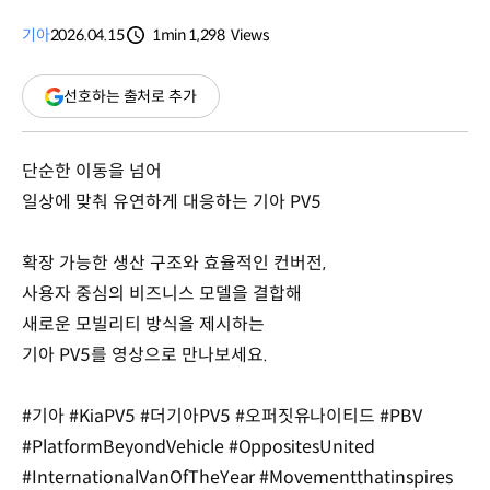
기아
2026.04.15
1min
1,298
Views
분량
조회수
(새
선호하는 출처로 추가
창
열림)
단순한 이동을 넘어
일상에 맞춰 유연하게 대응하는 기아 PV5
확장 가능한 생산 구조와 효율적인 컨버전,
사용자 중심의 비즈니스 모델을 결합해
새로운 모빌리티 방식을 제시하는
기아 PV5를 영상으로 만나보세요.
#기아 #KiaPV5 #더기아PV5 #오퍼짓유나이티드 #PBV
#PlatformBeyondVehicle #OppositesUnited
#InternationalVanOfTheYear #Movementthatinspires