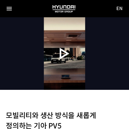
EN
HYUNDAI
영문
MOTOR
전체
사이트
메뉴
GROUP
이동
모빌리티와 생산 방식을 새롭게
정의하는 기아 PV5