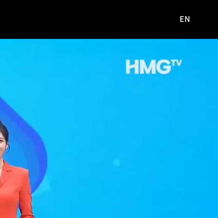
EN
영문
사이트로
이동