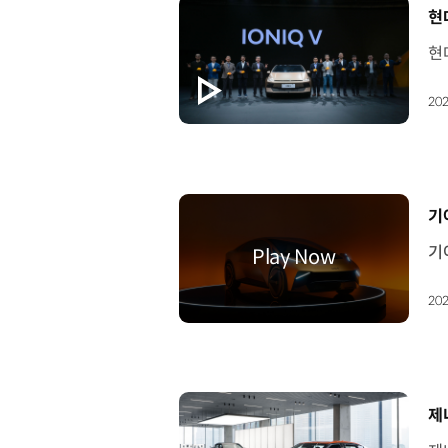
[
현
202
[
기
202
[
제