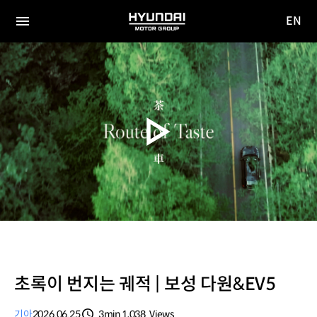
EN
HYUNDAI
영문
MOTOR
전체
사이트
메뉴
GROUP
이동
초록이 번지는 궤적 | 보성 다원&EV5
기아
2026.06.25
3min
1,038
Views