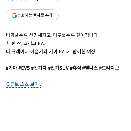
분량
조회수
(새
선호하는 출처로 추가
창
열림)
비워낼수록 선명해지고, 머무를수록 깊어집니다
차 한 잔, 그리고 EV5
티 큐레이터 이슬기와 기아 EV5가 함께한 여정
#기아 #EV5 #전기차 #전기SUV #휴식 #웰니스 #드라이브
유튜브 쇼츠 보기 >