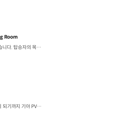
g Room
기아 PV5 WAV는 교통약자의 일상을 기준으로이동 과정을 다시 설계했습니다. 탑승자의 목적에 맞게 확장되는 모빌리티, PV5 WAV 개발 스토리를 영상으로 확인해 보세요. #현대자동차그룹 #TheMovingRoom #기아 #PV5 #PV5WAV #PBV #목적기반모빌리티
“이 방이 통째로 움직였으면 좋겠다”그림 속에서만 그리던 여행이 현실이 되기까지 기아 PV5 WAV는 필요한 의료 장비를 싣고가족과 한 공간에서 함께 떠날 수 있도록이동의 경험을 다시 설계했습니다. 같은 풍경을 보고, 같은 순간을 나누는 일현대자동차그룹은 모두를 위한 이동을 만들어갑니다. #현대자동차그룹 #TheMovingRoom #PV5 #기아 #목적기반모빌리티 #PV5WAV #PBV