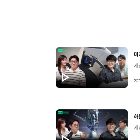
[
미
202
[
하