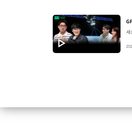
[
202