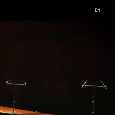
EN
영문
사이트로
이동