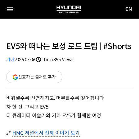
EN
HYUNDAI
영문
MOTOR
전체
사이트
메뉴
GROUP
이동
EV5와 떠나는 보성 로드 트립 | #Shorts
기아
2026.07.06
1min
895
Views
분량
조회수
(새
선호하는 출처로 추가
창
열림)
비워낼수록 선명해지고, 머무를수록 깊어집니다
차 한 잔, 그리고 EV5
티 큐레이터 이슬기와 기아 EV5가 함께한 여정
HMG 저널에서 전체 이야기 보기
🔗