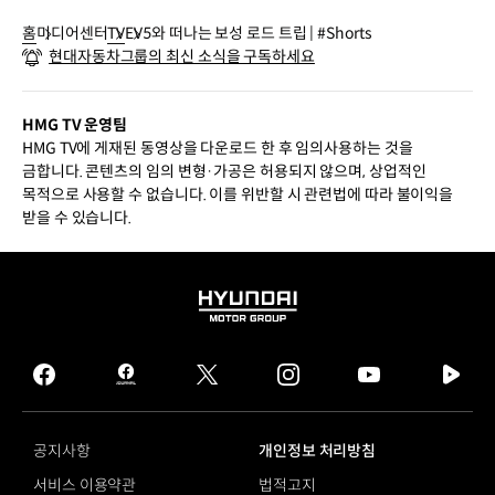
홈
미디어센터
TV
EV5와 떠나는 보성 로드 트립 | #Shorts
현대자동차그룹의 최신 소식을 구독하세요
HMG TV 운영팀
HMG TV에 게재된 동영상을 다운로드 한 후 임의사용하는 것을
금합니다. 콘텐츠의 임의 변형·가공은 허용되지 않으며, 상업적인
목적으로 사용할 수 없습니다. 이를 위반할 시 관련법에 따라 불이익을
받을 수 있습니다.
HYUNDAI
MOTOR
GROUP
facebook
hmg
twitter
instagram
youtube
naver
journal
tv
facebook
공지사항
개인정보 처리방침
서비스 이용약관
법적고지