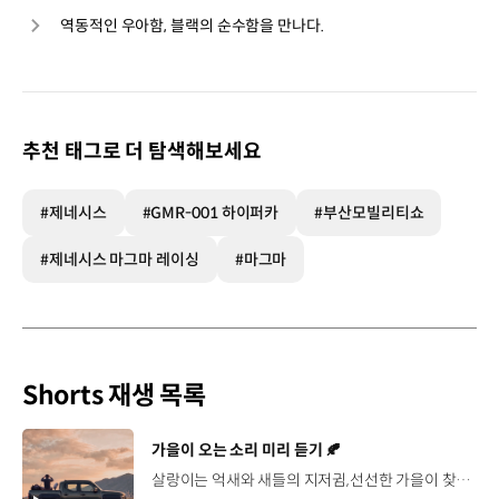
역동적인 우아함, 블랙의 순수함을 만나다.
추천 태그로 더 탐색해보세요
#제네시스
#GMR-001 하이퍼카
#부산모빌리티쇼
#제네시스 마그마 레이싱
#마그마
Shorts 재생 목록
[동영상]
가을이 오는 소리 미리 듣기 🍂
살랑이는 억새와 새들의 지저귐,선선한 가을이 찾아오는 소리. 더 기아 타스만과 함께 계절을 만나보세요. 🎧 *본 영상은 AI를 활용해 제작했습니다. #기아 #더기아타스만 #타스만 #가을 #입추 #Tasman #ASMR