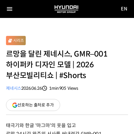
EN
HYUNDAI
영문
MOTOR
전체
사이트
메뉴
GROUP
이동
시리즈
르망을 달린 제네시스, GMR–001
하이퍼카 디자인 모델 | 2026
부산모빌리티쇼 | #Shorts
제네시스
2026.06.26
1min
905
Views
분량
조회수
(새
선호하는 출처로 추가
창
열림)
태극기와 한글 '마그마'의 옷을 입고
르망 24시간 완주의 서사를 써내려간 GMR-001.